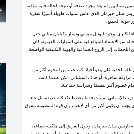
ين متتاليين لم يعد مجرد صدفة أو نتيجة لحالة فنية مؤقتة،
 باريس سان جيرمان الذي عاش سنوات طويلة أسيرًا لفكرة
ر حوله الجميع.
ء الكبرى. وجود ليونيل ميسي ونيمار وكيليان مبابي جعل
ة من الاعتماد المبالغ فيه على المهارات الفردية. كان
ر من اللحظات إلى الروح الجماعية والهوية التكتيكية الواضحة،
ل تلك الحقبة كان يبدو أحيانًا كمنتخب من النجوم أكثر من
ة، مراوغة ساحرة، أو هدف استثنائي، لكن عندما كانت
مام خصوم أكثر تنظيمًا وشراسة جماعية.
رب الإسباني لم يأتِ فقط بخطط تكتيكية جديدة، بل جاء
ي يجب أن يكون أكبر من أي لاعب، وأن قوة المنظومة تتفوق
ة باريس سان جيرمان، وحول الفريق إلى ماكينة جماعية
ولم تعد الأضواء مركزة على نجم واحد، بل أصبحت القوة