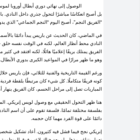
الوصول إلى نهائي دوري أبطال أوروبا لموسم
بل أصبح انعكاسًا مباشرًا لتحول جذري داخل النادي.
“الفريق النجم”، أصبح اليوم “النجم الجماعي” الذي يدو
في الماضي، كان الحديث عن باريس يبدأ دائمًا بالأسما
النادي محط أنظار العالم، لكنه في الوقت نفسه خلق حال
الفريق يمتلك بريقًا إعلاميًا هائلًا، لكنه افتقد في كثي
وهو ما ظهر مرارًا في المواعيد الكبرى بدوري الأبطال.
ورغم القيمة التاريخية والفنية للثلاثي، فإن باريس خلا
كونه فريقًا متكاملًا. كل شيء كان مرتبطًا بلقطة فردي
المباريات تصل إلى مراحل الحسم، كان الفريق ينهار أ
هنا ظهر التحول الحقيقي مع وصول لويس إنريكي. المد
بفلسفة مختلفة تمامًا. فلسفة تقوم على أن اسم الناد
دائمًا على قوة الفرد مهما كان حجمه.
إنريكي نجح فيما فشل فيه كثيرون. أعاد تشكيل شخصي
تعمل بتناغم مذهل. لم يعد هناك لاعب فوق المنظومة، 