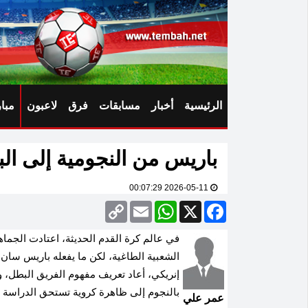
الرئيسية
أخبار
مسابقات
فرق
لاعبون
مبا
باريس من النجومية إلى ال
2026-05-11 00:07:29
Copy
Email
WhatsApp
Facebook
X
Link
في عالم كرة القدم الحديثة، اعتادت الجماه
الشعبية الطاغية، لكن ما يفعله باريس سان 
إنريكي، أعاد تعريف مفهوم الفريق البطل،
بالنجوم إلى ظاهرة كروية تستحق الدراسة و
عمر علي