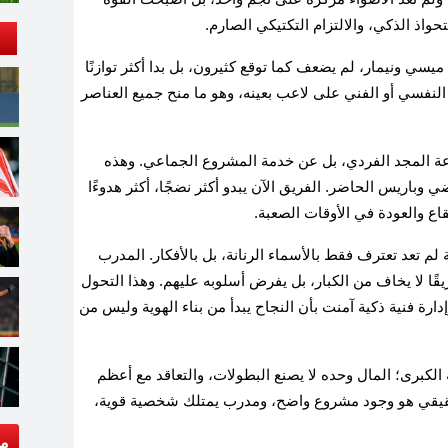
واذ الذكي، والالتزام التكتيكي الصارم.
ميسي ونيمار، لم يضعف كما توقع كثيرون، بل بدا أكثر توازنًا
النفسي أو الفني على لاعب بعينه، وهو ما منح جميع العناصر
عة المجد الفردي، بل عن خدمة المشروع الجماعي. وهذه
وباريس الحاضر. الفريق الآن يبدو أكثر نضجًا، أكثر هدوءًا
اع والعودة في الأوقات الصعبة.
 لم تعد تعترف فقط بالأسماء الرنانة، بل بالأفكار. المدرب
قًا لا يخاف من الكبار، بل يفرض أسلوبه عليهم. وهذا التحول
رة فنية ذكية آمنت بأن النجاح يبدأ من بناء الهوية وليس من
 الكبرى؛ المال وحده لا يصنع البطولات، والتعاقد مع أعظم
 الحقيقي هو وجود مشروع واضح، ومدرب يمتلك شخصية قوية،
مق