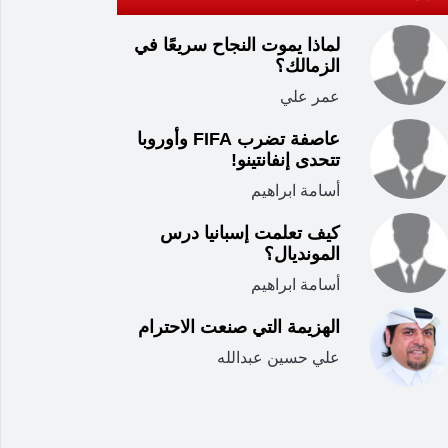
لماذا يموت النجاح سريعًا في
الزمالك؟
عمر علي
عاصفة تضرب FIFA وأوروبا
تتحدى إنفانتينو!
أسامة ابراهيم
كيف تعلمت إسبانيا درس
المونديال؟
أسامة ابراهيم
الهزيمة التي صنعت الاحترام
علي حسين عبدالله