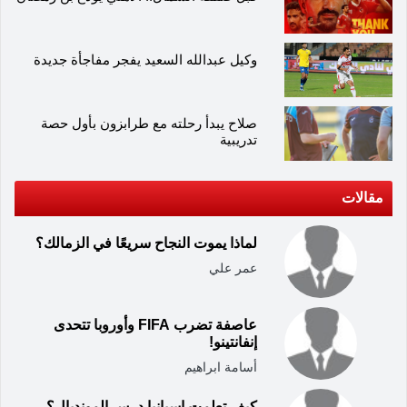
وكيل عبدالله السعيد يفجر مفاجأة جديدة
صلاح يبدأ رحلته مع طرابزون بأول حصة
تدريبية
مقالات
لماذا يموت النجاح سريعًا في الزمالك؟
عمر علي
عاصفة تضرب FIFA وأوروبا تتحدى
إنفانتينو!
أسامة ابراهيم
كيف تعلمت إسبانيا درس المونديال؟