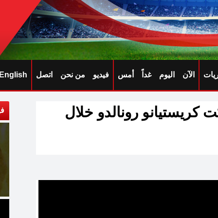
ريات
الآن
اليوم
غداً
أمس
فيديو
من نحن
اتصل
English
ت كريستيانو رونالدو خلال
في