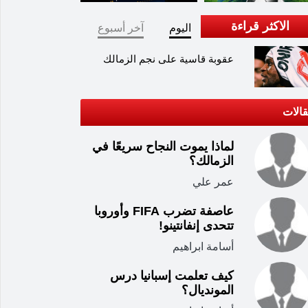
الاكثر قراءة
اليوم
آخر أسبوع
عقوبة قاسية على نجم الزمالك
الات
لماذا يموت النجاح سريعًا في
الزمالك؟
عمر علي
عاصفة تضرب FIFA وأوروبا
تتحدى إنفانتينو!
أسامة ابراهيم
كيف تعلمت إسبانيا درس
المونديال؟