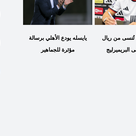
تُنسى من ريال
يايسله يودع الأهلي برسالة
ى البريميرليج
مؤثرة للجماهير