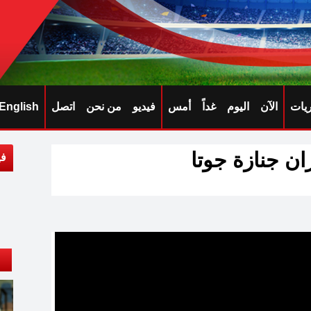
ريات
الآن
اليوم
غداً
أمس
فيديو
من نحن
اتصل
English
ران جنازة جوتا
في