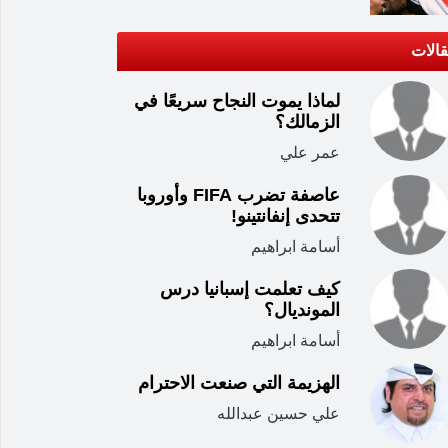
الات
لماذا يموت النجاح سريعًا في
الزمالك؟
عمر علي
عاصفة تضرب FIFA وأوروبا
تتحدى إنفانتينو!
أسامة ابراهيم
كيف تعلمت إسبانيا درس
المونديال؟
أسامة ابراهيم
الهزيمة التي صنعت الاحترام
علي حسين عبدالله