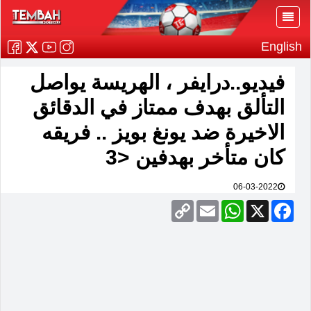
English
فيديو..درايفر ، الهريسة يواصل
التألق بهدف ممتاز في الدقائق
الاخيرة ضد يونغ بويز .. فريقه
كان متأخر بهدفين <3
06-03-2022
Copy
Email
WhatsApp
Facebook
X
Link