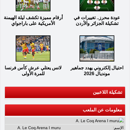
عودة محرز.. تغييرات في
أرقام مميزة تكشف ليلة الهيمنة
تشكيلة الجزائر والأردن
الأمريكية على باراجواي
احتيال إلكتروني يهدد جماهير
لانس يعتلي عرش كأس فرنسا
مونديال 2026
للمرة الأولى
تشكيلة اللاعبين
معلومات عن الملعب
الإسم:
A. Le Coq Arena I muru