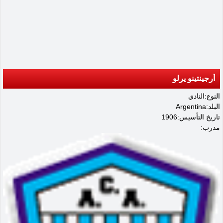
أرجينتينو يرلو
النوع:النادي
البلد:Argentina
تاريخ التأسيس:1906
مدرب: