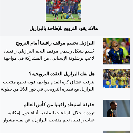
هالاند يقود النرويج للإطاحة بالبرازيل
البرازيل تحسم موقف رافينيا أمام النرويج
حُسم بشكل رسمي موقف النجم البرازيلي رافينيا،
لاعب برشلونة الإسباني، من المشاركة في مواجهة
منتخب البرازيل أمام النرويج ضمن منافسات دور
الـ16 من كأس العالم 2026، حيث تأكد غيابه عن اللقا
هل تفك البرازيل العقدة النرويجية؟
بسبب عدم تعافيه الكامل من الإصابة العضلية التي
يترقب عشاق كرة القدم مواجهة قوية تجمع منتخب
تعرض لها خلال البطولة.
البرازيل مع نظيره النرويجي في دور الـ16 من بطولة
كأس العالم 2026، في لقاء يحمل أهمية خاصة
لـ"السيليساو"، الذي يسعى لتحقيق أول انتصار في
حقيقة استبعاد رافينيا من كأس العالم
تاريخه أمام المنتخب النرويجي وكسر عقدة استمرت
ترددت خلال الساعات الماضية أنباء حول إمكانية
لعقود
غياب رافينيا، نجم منتخب البرازيل، عن بقية مشوار
"السيليساو" في كأس العالم، بعد الإصابة التي تعرض