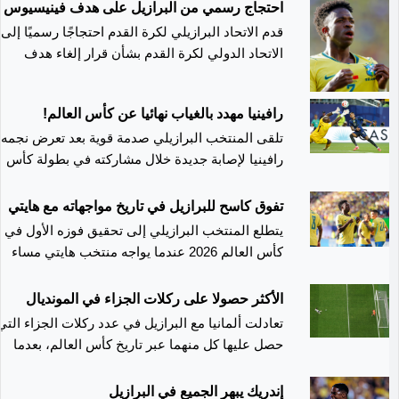
لها مؤخرًا، إلا أن التقارير الواردة من معسكر المنتخب
احتجاج رسمي من البرازيل على هدف فينيسيوس
لا تشير إلى استبعاده من البطولة حتى الآن.
قدم الاتحاد البرازيلي لكرة القدم احتجاجًا رسميًا إلى
الاتحاد الدولي لكرة القدم بشأن قرار إلغاء هدف
للمهاجم البرازيلي فينيسيوس جونيور خلال مباراة
منتخب البرازيل أمام اسكتلندا، والتي انتهت بفوز
رافينيا مهدد بالغياب نهائيا عن كأس العالم!
البرازيل بثلاثة أهداف دون مقابل في الجولة الأخيرة
تلقى المنتخب البرازيلي صدمة قوية بعد تعرض نجمه
من دور المجموعات في كأس العالم 2026.
رافينيا لإصابة جديدة خلال مشاركته في بطولة كأس
العالم 2026، في وقت تتزايد فيه التساؤلات حول
مستقبله مع نادي برشلونة الإسباني
تفوق كاسح للبرازيل في تاريخ مواجهاته مع هايتي
يتطلع المنتخب البرازيلي إلى تحقيق فوزه الأول في
كأس العالم 2026 عندما يواجه منتخب هايتي مساء
الجمعة على ملعب لينكولن فاينانشال فيلد في
فيلادلفيا، ضمن منافسات الجولة الثانية من المجموع
الأكثر حصولا على ركلات الجزاء في المونديال
الثالثة. ويدخل المنتخب البرازيلي اللقاء وهو في
تعادلت ألمانيا مع البرازيل في عدد ركلات الجزاء التي
المركز الثالث برصيد نقطة واحدة، بينما يتذيل منتخب
حصل عليها كل منهما عبر تاريخ كأس العالم، بعدما
هايتي المجموعة دون أي نقاط، في مواجهة تميل
وصل رصيدهما إلى 15 ركلة جزاء، وذلك عقب نجاح
كفتها تاريخياً لصالح "السيليساو". ويأمل فريق كارلو
كاي هافرتز في تسجيل ركلة جزاء خلال مواجهة
إندريك يبهر الجميع في البرازيل