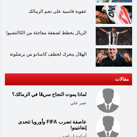
عقوبة قاسية على نجم الزمالك
الريال يخطط لصفقة مفاجئة من الكالتشيو!
الهلال يتحرك لخطف كاسادو من برشلونة
مقالات
لماذا يموت النجاح سريعًا في الزمالك؟
عمر علي
عاصفة تضرب FIFA وأوروبا تتحدى
إنفانتينو!
أسامة ابراهيم