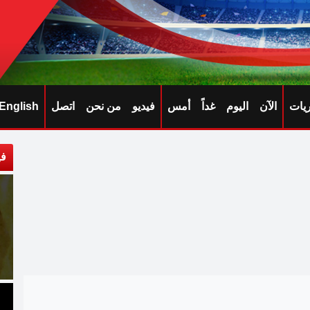
ريات
الآن
اليوم
غداً
أمس
فيديو
من نحن
اتصل
English
في