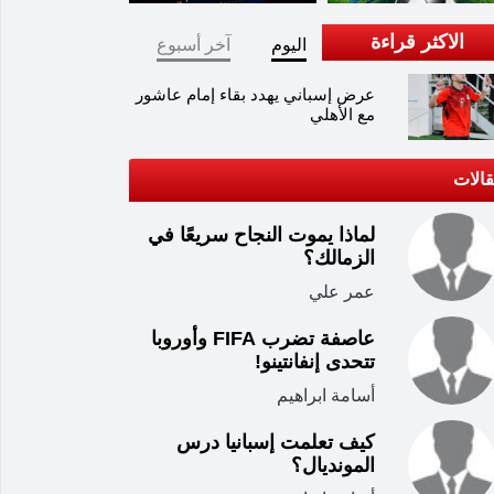
الاكثر قراءة
اليوم
آخر أسبوع
عرض إسباني يهدد بقاء إمام عاشور
مع الأهلي
الات
لماذا يموت النجاح سريعًا في
الزمالك؟
عمر علي
عاصفة تضرب FIFA وأوروبا
تتحدى إنفانتينو!
أسامة ابراهيم
كيف تعلمت إسبانيا درس
المونديال؟