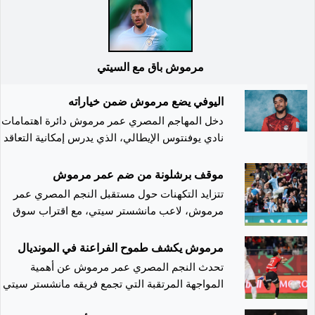
مرموش باق مع السيتي
اليوفي يضع مرموش ضمن خياراته
دخل المهاجم المصري عمر مرموش دائرة اهتمامات
نادي يوفنتوس الإيطالي، الذي يدرس إمكانية التعاقد
معه خلال فترة الانتقالات المقبلة، في إطار مساعيه
لتعزيز القدرات الهجومية للفريق. وبحسب صحيفة
موقف برشلونة من ضم عمر مرموش
"توتو سبورت"، فإن الجهاز الفني ليوفنتوس يتابع وض
تتزايد التكهنات حول مستقبل النجم المصري عمر
مرموش عن كثب، في ظل القناعة بإمكاناته الفنية
مرموش، لاعب مانشستر سيتي، مع اقتراب سوق
والخبرة التي اكتسبها خلال مسيرته في الملاعب
الانتقالات الصيفية، وسط اهتمام عدد من الأندية
الأوروبية، خاصة بعد المستويات التي قدمها في
الأوروبية بالتعاقد معه.
مرموش يكشف طموح الفراعنة في المونديال
الدوري الألماني. ويأتي اهتمام النادي الإيطالي
تحدث النجم المصري عمر مرموش عن أهمية
باللاعب في وقت يسعى فيه مرموش لاستعادة مكانته
المواجهة المرتقبة التي تجمع فريقه مانشستر سيتي
الأساسية بعد موسم شهد مشاركات متباينة مع
بنظيره أرسنال، ضمن منافسات الدوري الإنجليزي
مانشستر سيتي، حيث واجه منافسة قوية على حجز