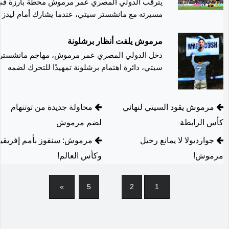
يترقب الدولي المصري عمر مرموش محطة بارزة في
مرموش ثلاث مباريات سجل خلالها ثلاثة أهداف، حيث
للبطولة.
مسيرته مع مانشستر سيتي، عندما يشارك أمام ليدز
أحرز ثنائية في شباك نيوكاسل يونايتد وهدفًا آخر في
يونايتد مساء السبت، على ملعب إيلاند رود، ضمن
مرمى سوانزي سيتي، مؤكدًا تأثيره المباشر على
منافسات الدوري الإنجليزي الممتاز، حيث يقترب من
مرموش يلفت أنظار برشلونة
نتائج الفريق قبل الوصول إلى النهائي. ويُذكر أن عمر
خوض مباراته رقم 50 بقميص الفريق في مختلف
مرموش انضم إلى مانشستر سيتي في فترة
دخل الدولي المصري عمر مرموش، مهاجم مانشستر
البطولات
الانتقالات الشتوية لعام 2025 قادمًا من آينتراخت
سيتي، دائرة اهتمام برشلونة تمهيدًا للتحرك لضمه
خلال سوق الانتقالات الصيفية المقبلة، في ظل بحث
فرانكفورت الألماني في صفقة بلغت قيمتها 75
يورو.
النادي الكاتالوني عن تدعيم خطه الأمامي بعناصر
تتماشى مع رؤية الجهاز الفني للموسم الجديد.
مرموش يقود السيتي لنهائي
محاولة جديدة من توتنهام
كأس الرابطة
لضم مرموش
جوارديولا لا يمانع رحيل
مرموش: سنفوز بأمم إفريقيا
مرموش!
وكأس العالم!
Next
»
5
.......
2
1