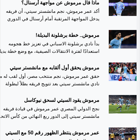
الممتاز، مؤكداً أن اللقاء يمثل محطة مهمة في سباق
ماذا قال مرموش عن مواجهة أرسنال؟
مكان دائم في التشكيلة الأساسية. وشارك الدولي
المنافسة على اللقب.
أكد عمر مرموش، نجم مانشستر سيتي، أن فريقه
المصري في 61 مباراة مع فريقه الإنجليزي بمختلف
يدخل المواجهة المرتقبة أمام أرسنال في الدوري
البطولات، أحرز خلالها 16 هدفًا، فيما سجل 8 أهداف
وقدم 3 تمريرات حاسمة خلال 36 مباراة في الموسم
الإنجليزي الممتاز وهو يدرك تمامًا المطلوب منه داخل
الملعب، مشددًا على أن التركيز ينصب فقط على
الماضي. وتشير التقارير إلى أن يوفنتوس يدرس عدة
مرموش.. خطة برشلونة البديلة!
تحقيق الانتصار دون النظر لأي حسابات أخرى.
خيارات لتدعيم هجومه، ويعد مرموش أحد الأسماء
بدأ نادي برشلونة الاسباني في تعزيز خط هجومه
المطروحة بقوة على طاولة النادي، في انتظار ما
استعدادًا لفترة الانتقالات الصيفية، مع وضع خطة بديل
ستسفر عنه المفاوضات والتحركات المقبلة في سوق
في حال فشل التعاقد مع هدفه الأول، الأرجنتيني
الانتقالات.
جوليان ألفاريز.
مرموش يحقق أول ألقابه مع مانشستر سيتي
حقق عمر مرموش، نجم منتخب مصر، أول لقب له م
نادي مانشستر سيتي بعد تتويج فريقه بطلاً لبطولة
كأس رابطة المحترفين الإنجليزية، عقب الفوز على
أرسنال بهدفين دون رد في المباراة النهائية التي
مرموش يقود السيتي لسحق نيوكاسل
أقيمت على ملعب ويمبلي بالعاصمة لندن. ولم يشارك
نجح الدولي المصري عمر مرموش في قيادة فريقه
مرموش في المباراة النهائية، واكتفى بمراقبة اللقاء
مانشستر سيتي إلى الدور ربع النهائي من كأس الاتحا
من مقاعد البدلاء، لكنه احتفل مع زملائه برفع الكأس،
الإنجليزي، 
مخلّدًا لحظة تاريخية في مسيرته مع الفريق الإنجليزي
في المباراة التي جمعتهما مساء السبت على ملعب
عمر مرموش ينتظر الظهور رقم 50 مع السيتي
وخلال مشواره في البطولة هذا الموسم، خاض
«سانت جيمس بارك» ضمن منافسات الدور الخامس