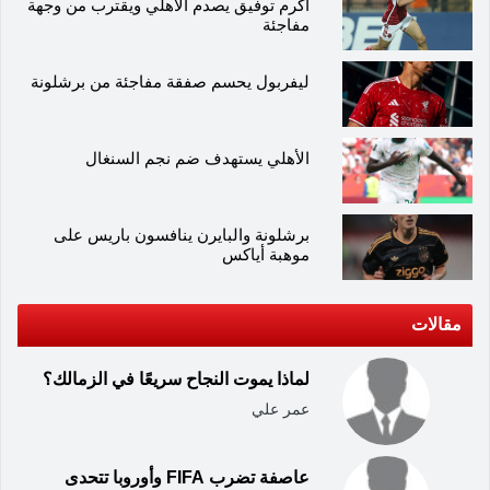
أكرم توفيق يصدم الأهلي ويقترب من وجهة
مفاجئة
ليفربول يحسم صفقة مفاجئة من برشلونة
الأهلي يستهدف ضم نجم السنغال
برشلونة والبايرن ينافسون باريس على
موهبة أياكس
مقالات
لماذا يموت النجاح سريعًا في الزمالك؟
عمر علي
عاصفة تضرب FIFA وأوروبا تتحدى