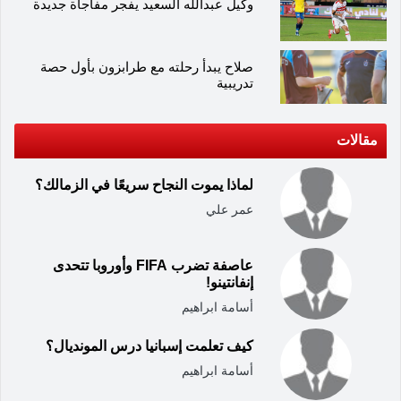
وكيل عبدالله السعيد يفجر مفاجأة جديدة
صلاح يبدأ رحلته مع طرابزون بأول حصة
تدريبية
مقالات
لماذا يموت النجاح سريعًا في الزمالك؟
عمر علي
عاصفة تضرب FIFA وأوروبا تتحدى
إنفانتينو!
أسامة ابراهيم
كيف تعلمت إسبانيا درس المونديال؟
أسامة ابراهيم