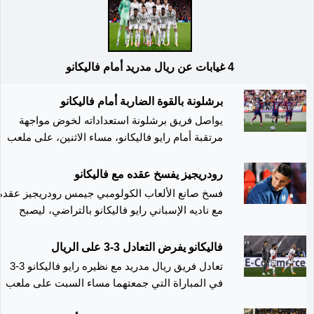
4 غيابات عن ريال مدريد أمام فاليكانو
برشلونة بالقوة الضاربة أمام فاليكانو
يواصل فريق برشلونة استعداداته لخوض مواجهة
مرتقبة أمام رايو فاليكانو، مساء الاثنين، على ملعب
مونتجويك، ضمن منافسات الجولة الـ24 من الدوري
الإسباني. وكشف المدرب الألماني هانزي فليك عن
رودريجيز يفسخ عقده مع فاليكانو
القائمة المستدعاة للمباراة، حيث يسعى الفريق
فسخ صانع الألعاب الكولومبي جيمس رودريجيز عقده
الكاتالوني لمواصلة سلسلة نتائجه الإيجابية منذ بداية
مع ناديه الإسباني رايو فاليكانو بالتراضي، ليصبح
عام 2025. يحتل برشلونة حاليًا المركز الثالث في
جيمس لاعبًا حرًا مع بداية فترة الانتقالات الشتوية في
جدول ترتيب الليجا برصيد 28 نقطة، متأخرًا بفارق
يناير. وكان جيمس قد انضم إلى رايو فاليكانو في
فاليكانو يفرض التعادل 3-3 على الريال
ثلاث نقاط عن المتصدر ريال مدريد، ونقطتين عن
صيف 2023، لكن رغم موهبته الواضحة، لم يتمكن من
تعادل فريق ريال مدريد مع نظيره رايو فاليكانو 3-3
أتلتيكو مدريد صاحب المركز الثاني. ويطمح الفريق
ترك بصمة كبيرة في الفريق بسبب الإصابات المتكرر
في المباراة التي جمعتهما مساء السبت على ملعب
الكاتالوني إلى استغلال تعثر ريال مدريد أمام
وقلة الانسجام في الأداء. ومع سعي الطرفين إلى
"فاييكاس"، ضمن منافسات الجولة السابعة عشرة من
أوساسونا (1-1) وسقوط أتلتيكو مدريد في فخ التعاد
التوصل إلى حل ودي، أنهى اللاعب عقده مما يتيح له