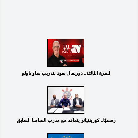
للمرة الثالثة.. دوريفال يعود لتدريب ساو باولو
رسميًا.. كورينثيانز يتعاقد مع مدرب السامبا السابق