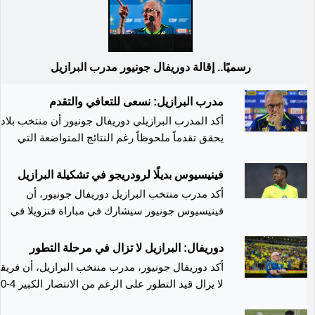
رسميًا.. إقالة دوريفال جونيور مدرب البرازيل
مدرب البرازيل: نسعى للتعافي والتقدم
أكد المدرب البرازيلي دوريفال جونيور أن منتخب بلاد
يحقق تقدماً ملحوظاً رغم النتائج المتواضعة التي
حققها مؤخراً في تصفيات أمريكا الجنوبية المؤهلة
لكأس العالم 2026. وتحتل البرازيل المركز الخامس
فينيسيوس بديلًا لرودريجو في تشكيلة البرازيل
في الترتيب برصيد 18 نقطة، متقدمة بفارق نقطة
أكد مدرب منتخب البرازيل دوريفال جونيور، أن
واحدة على باراجواي ومتأخرة بنقطة عن كولومبيا
فينيسيوس جونيور سيشارك في مباراة فنزويلا في
والإكوادور، ما يجعل مباراتين أمام كولومبيا والأرجنتين
تصفيات أمريكا الجنوبية المؤهلة لكأس العالم
حاسمتين في تحديد مصير الفريق. ويعاني المنتخب
الخميس، بدلاً من رودريجو المصاب. فينيسيوس يعود
دوريفال: البرازيل لا تزال في مرحلة التطور
البرازيلي من ضغوط كبيرة بعد تحقيقه انتصارين فقط
للتشكيلة الأساسية بعد غيابه عن فوز البرازيل على
أكد دوريفال جونيور، مدرب منتخب البرازيل، أن فريق
في آخر خمس مباريات. ففي آخر جولتين، تعادل
بيرو وتشيلي بسبب إصابة في الرقبة. كما أعلن
لا يزال قيد التطور على الرغم من الانتصار الكبير 4-0
الفريق مع فنزويلا وأوروجواي بنتيجة 1-1، ما أثار ا
دوريفال أن زميله في ريال مدريد، إيدير ميليتاو،
على بيرو، والذي جاء بعد انتفاضته للفوز على تشيلي
لدى الجماهير والإعلام حول الأداء العام. ومع ذلك،
سيخضع لعملية جراحية إثر إصابة في الرباط الصليبي