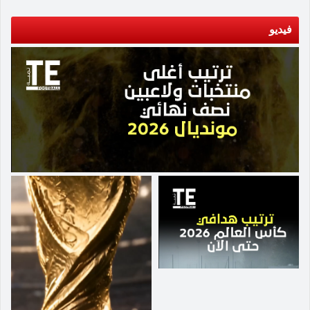
إنجلترا، يوجد لاعبون في مثل عمر رودريجو لم يحققو
لباراجواي في العودة عندما نفذ بنجاح ركلة جزاء في
هذه القفزة في مسيرتهم بعد، وأنا مقتنع بأن رودريجو
الدقيقة 68، ليعوض بذلك إهداره ركلة مماثلة في
فيديو
سيفعل ذلك". واختتم مدرب البرازيل تصريحاته قائلا
الشوط الأول حصلت عليها البرازيل بسبب لمسة يد.
"نحن جاهزون للمباراة. لا شيء يتغير. لدينا التزام
ومع اقتراب المباراة من نهايتها توترت الأجواء وطرد
رياضي. لا يمكن أن نفقد عقولنا. معنى الحياة هو
لاعب باراجواي أندريس كوباس بعد ركله دوجلاس
احترام الآخرين".
لويس، بينما استغلت البرازيل النقص العددي للخصوم
في الحفاظ على تقدمها وضمان الحصول على النقاط
الثلاث. وهذا أول فوز لمنتخب البرازيل في 6 مباريات
رسمية، وهو أول انتصار للفريق في مباراة رسمية
تحت قيادة المدرب دوريفال جونيور الذي تولى قيادة
الفريق في يناير الماضي. وأعرب جونيور عن سعادته
بالتزام لاعبيه. وقال في المؤتمر الصحفي: «لم
نستحوذ على الكرة مثلما كان الوضع في المباراة
الماضية، ولكن الفاعلية كانت رائعة». وأضاف: «صنعنا
صعوبات للمنافس. قمت بتبديل مركزي باكيتا وجواو
جوميز من اليسار إلى اليمين، وهذا منح حرية لبرونو
جيماريش وباكيتا نفسه». ولم يسجل فينيسيوس أي
هدف للبرازيل لأكثر من عام، ولكنه استعاد ذاكرة
التهديف. وأضاف دوريفال: «قدم فينيسيوس مباراة