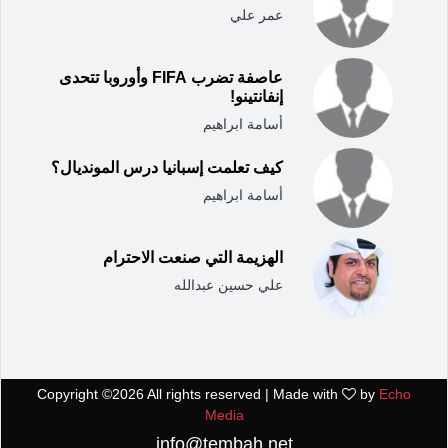
عمر علي
عاصفة تضرب FIFA وأوروبا تتحدى
إنفانتينو!
أسامة ابراهيم
كيف تعلمت إسبانيا درس المونديال؟
أسامة ابراهيم
الهزيمة التي صنعت الاحترام
علي حسين عبدالله
Copyright ©
2026 All rights reserved | Made with
by
Echo
Media
info@tembah.net