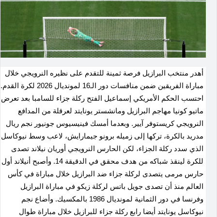
أهدر منتخب البرازيل فرصة ثمينة للتقدم على نظيره النرويجي خلال
مباراة الفريقين ضمن منافسات دور الـ16 لمونديال 2026 لكرة القدم.
احتسب الحكم الأمريكي إسماعيل الفتح ركلة جزاء للسامبا بعد تعرض
ماتيو كونيا مهاجم البرازيل ومانشستر يونايتد لعرقلة من المدافع
النرويجي كريستوفر آيير. وبعدما أمسك فينيسيوس جونيور نجم ريال
مدريد بالكرة، تركها إلى زميله برونو جيمارايش، لاعب وسط نيوكاسل
الذي سدد ركلة الجزاء، لكن الحارس النرويجي أوريان نيلاند تصدى
للكرة لينقذ شباكه من هدف محقق في الدقيقة 14. وأصبح أنيلاند أول
حارس مرمى يتصدى لركلة جزاء ضد البرازيل خلال مباراة في كأس
العالم منذ أن تصدى جويل باتس لركلة زيكو في مباراة البرازيل
وفرنسا في دور الثمانية لمونديال 1986 بالمكسيك. وأضاع نجم
نيوكاسل يونايتد أيضا رابع ركلة جزاء للبرازيل خلال مباراة طوال