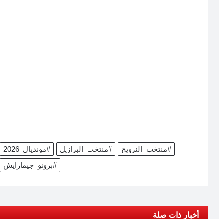
#منتخب_النرويج
#منتخب_البرازيل
#مونديال_2026
#برونو_جيمارايش
أخبار ذات صلة