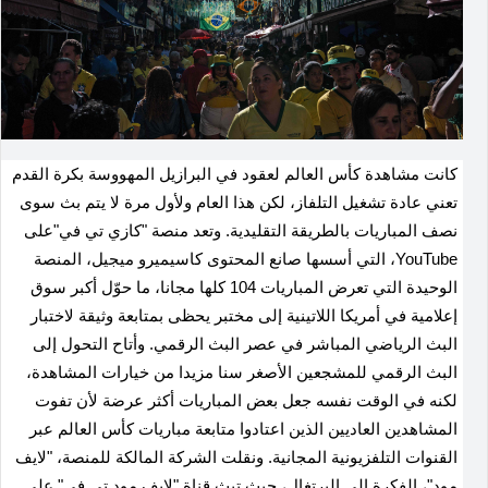
كانت مشاهدة كأس العالم لعقود في البرازيل المهووسة بكرة القدم
تعني عادة تشغيل التلفاز، لكن هذا العام ولأول مرة لا يتم بث سوى
نصف المباريات بالطريقة التقليدية. وتعد منصة "كازي تي ‌في"على
YouTube، التي أسسها صانع المحتوى كاسيميرو ميجيل، المنصة
الوحيدة التي ​تعرض المباريات 104 كلها مجانا، ما ‌حوّل أكبر سوق
إعلامية في أمريكا اللاتينية إلى مختبر يحظى بمتابعة ‌وثيقة لاختبار
البث ⁠الرياضي المباشر في ‌عصر البث الرقمي. وأتاح التحول إلى
البث الرقمي للمشجعين الأصغر سنا مزيدا من خيارات المشاهدة،
لكنه في الوقت نفسه جعل بعض المباريات أكثر عرضة لأن تفوت
المشاهدين العاديين الذين اعتادوا متابعة مباريات كأس العالم عبر
القنوات التلفزيونية المجانية. ونقلت الشركة المالكة للمنصة، "لايف
مود"، ⁠الفكرة إلى البرتغال، حيث ​تبث قناة "لايف مود تي في" على