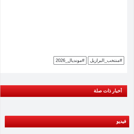
#منتخب_البرازيل
#مونديال_2026
أخبار ذات صلة
فيديو