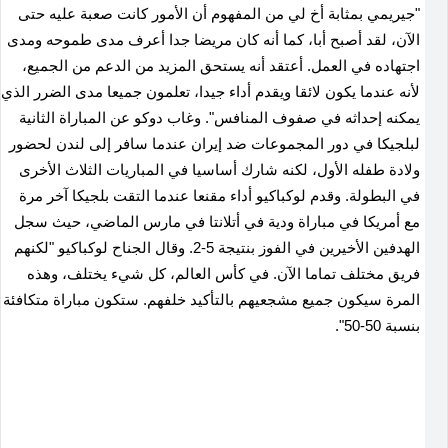
"جيريمي بمثابة أخ لي من المفهوم أن الأمور كانت صعبة عليه حتى
الآن، لقد أصبح أبا، كما أنه كان مريضا جدا أعرف مدى طموحه ومدى
اجتهاده في العمل. أعتقد أنه ‌يستحق المزيد من الدعم ‌من الجميع،
لأنه عندما ⁠يكون لائقا ويقدم أداء جيدا، تعلمون ⁠جميعا مدى الضرر ⁠الذي
يمكنه إحداثه في صفوف المنافس". وغاب دوكو عن المباراة الثانية
لبلجيكا في دور المجموعات ضد إيران عندما سافر إلى لندن لحضور
ولادة طفله الأول، لكنه شارك أساسيا في المباريات الثلاث الأخرى ​
في البطولة. وقدم لوكباكيو أداء مقنعا عندما التقت بلجيكا آخر مرة
مع أمريكا في مباراة ودية في أتلانتا في مارس الماضي، حيث سجل
الهدفين الأخيرين في الفوز بنتيجة 5-2. وقال الجناح لوكباكيو "لكنهم
فريق مختلف تماما الآن. في كأس العالم، كل شيء يختلف، وهذه
المرة سيكون ‌جميع ​مشجعيهم بالتأكيد خلفهم. ستكون مباراة متكافئة
بنسبة 50-50".