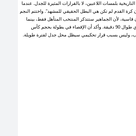
تاريخية بلمسات اللاعبين، لا بالقرارات المثيرة للجدل. عندما
ن كرة القدم لم تكن هي البطل الحقيقي للمشهد". واختتم النجم
 قاسية، لأن الجماهير ستتذكر المنتخب المتأهل فقط، بينما
ستُنسى التضحيات الكبيرة التي قدمها منتخب باراجواي طوال 90 دقيقة. وأكد أن الإقصاء في بطولة بحجم كأس
لعب، وليس بسبب قرار تحكيمي سيظل محل جدل لفترة طويلة.