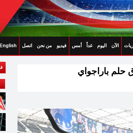
ريات
الآن
اليوم
غداً
أمس
فيديو
من نحن
اتصل
English
في
 حلم باراجواي