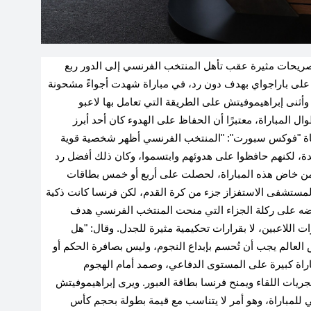
صريحات مثيرة عقب تأهل المنتخب الفرنسي إلى الدور ربع
الم 2026، إثر فوزه الصعب على باراجواي بهدف دون رد، في مباراة شهدت أجواءً مشحونة
. وأثنى إبراهيموفيتش على الطريقة التي تعامل بها لاعبو
 المباراة، معتبرًا أن الحفاظ على الهدوء كان أحد أبرز
قناة "فوكس سبورت": "المنتخب الفرنسي أظهر شخصية قوية
دة، لكنهم حافظوا على هدوئهم وابتسموا، وكان ذلك أفضل رد
 من خاض هذه المباراة، لحصلت على أربع أو خمس بطاقات
 المستشفى الاستفزاز جزء من كرة القدم، لكن فرنسا كانت ذكية
تراضه على ركلة الجزاء التي منحت المنتخب الفرنسي هدف
ات اللاعبين، لا بقرارات تحكيمية مثيرة للجدل. وقال: "هل
 العالم يجب أن تُحسم بإبداع النجوم، وليس بصافرة الحكم أو
باراة كبيرة على المستوى الدفاعي، وصمد أمام الهجوم
يات اللقاء ويمنح فرنسا بطاقة العبور. ويرى إبراهيموفيتش
 للمباراة، وهو أمر لا يتناسب مع قيمة بطولة بحجم كأس