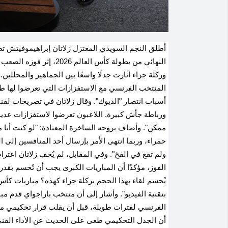
أطلق النجم السويدي المعتزل زلاتان إبراهيموفيتش ت
النهائي من بطولة كأس الع
وركلة جزاء أثارت جدلًا واسعًا بين الجماهير والمحللين
المنتخب الفرنسي مع الاستفزازات التي تعرضوا لها طوال
أسباب انتصار "الديوك". وقال زلاتان في تصريحات ل
ورباطة جأش كبيرة. اللاعبون تعرضوا لاستفزازات عدي
ممكن". وأضاف بروحه الساخرة المعتادة: "لو كنت أنا
حمراء، وربما انتهى الأمر بإرسال أحد المنافسين إلى
ولم تقع في الفخ". وفي المقابل، لم يُخفِ زلاتان اع
الفوز، مؤكدًا أن المباريات الكبرى يجب أن تُحسم بقدر
يُحسم لقاء بهذا الحجم بركلة جزاء كهذه؟ مباريات كأس
بتقنية الفيديو". وأشار إلى أن منتخب باراجواي قدم م
الفرنسي لفترات طويلة، قبل أن يقلب قرار تحكيمي مجر
أن الجدل التحكيمي طغى على الحديث عن الأداء الفني