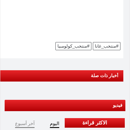
#منتخب_غانا
#منتخب_كولومبيا
أخبار ذات صلة
فيديو
الاكثر قراءة
اليوم
آخر أسبوع