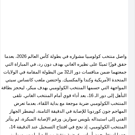
واصل منتخب كولومبيا مشواره في بطولة كأس العالم 2026، بعدما
حقق فوزًا ثمينًا على نظيره الغاني بهدف دون رد، في المباراة التي
جمعتهما ضمن منافسات دور الـ32 من البطولة المقامة في الولايات
المتحدة الأمريكية وكندا والمكسيك. واحتضن ملعب كانساس سيتي
المواجهة التي حسمها المنتخب الكولومبي بهدف مبكر، ليحجز بطاقة
التأهل إلى دور الـ 16، بعد أداء قوي أمام المنتخب الغاني. تلقى
المنتخب الكولومبي ضربة موجعة مع بداية اللقاء، بعدما تعرض
المهاجم جون كوردوبا للإصابة في الدقيقة الثامنة، ليضطر الجهاز
الفني إلى استبداله بلويس سواريز. ورغم الإصابة المبكرة، لم يتأثر
المنتخب الكولومبي، إذ نجح في افتتاح التسجيل عند الدقيقة 14،
بعدما استغل جون أرياس عرضية متقنة من البديل لويس سواريز،