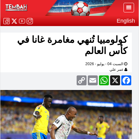
English
كولومبيا تُنهي مغامرة غانا في
كأس العالم
السبت 04 - يوليو - 2026
عمر علي
Copy
Email
WhatsApp
Facebook
X
Link