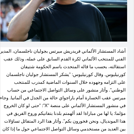
أشاد المستشار الألماني فريدريش ميرتس بجوليان ناجلسمان، المدير
الفني للمنتخب الألماني لكرة القدم السابق على عمله، وذلك عقب
استقالته، بحسب ما قاله المتحدث باسم الحكومة شتيفان
كورنيليوس. وقال كورنيليوس: "يشكر المستشار جوليان ناجلسمان
على التزامه وجهوده خلال السنوات الماضية كمدرب للمنتخب
الوطني". وأثار منشور على وسائل التواصل الاجتماعي من حساب
ميرتس عقب الخسارة أمام باراجواي حالة من الجدل في ألمانيا. وجاء
في منشور المستشار الألماني على منصة "X": "حتى لو كان الخروج
مؤلما: يا لها من مباراة! لقد ألهمتم بلدنا بتفانيكم وروح الفريق في
هذا المونديال، ونحن فخورون بكم". وأثار هذا الرد المتفائل تساؤلات
بين العديد من مستخدمي وسائل التواصل الاجتماعي حول ما إذا كان