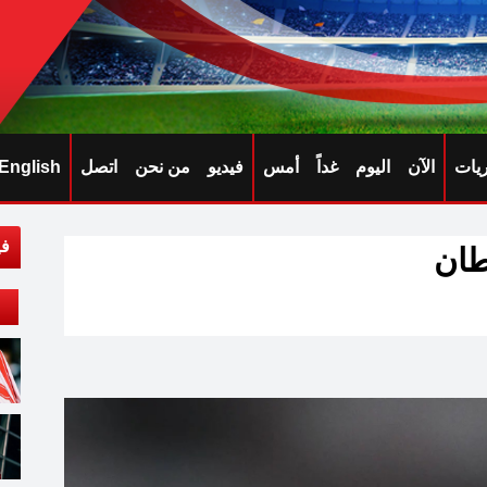
ريات
الآن
اليوم
غداً
أمس
فيديو
من نحن
اتصل
English
في
طان