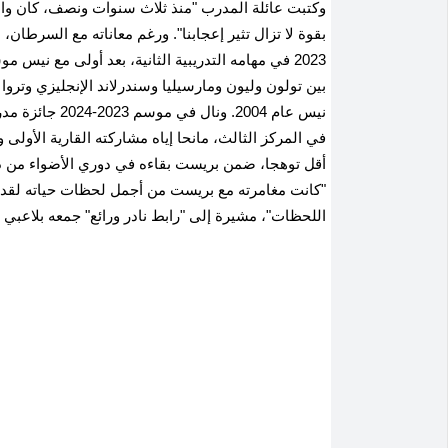
وكتبت عائلة المدرب "منذ ثلاث سنوات ونصف، كان وال
بقوة لا تزال تثير إعجابنا". ورغم معاناته مع السرطا
بين تولون وليون ومارسيليا وسندرلاند الإنجليزي وتروا و
في المركز الثالث، مانحا إياه مشاركته القارية الأولى 
أقل توهجا، ضمن بريست بقاءه في دوري الأضواء من دو
"كانت مغامرته مع بريست من أجمل لحظات حياته لقد 
اللحظات"، مشيرة إلى "رابط نادر ورائع" جمعه بلاعبي