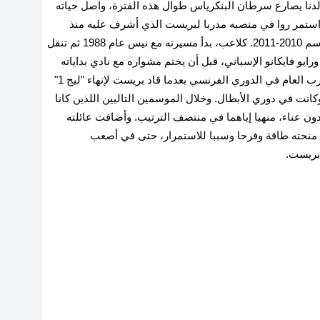
دنا يصارع سرطان البنكرياس طوال هذه الفترة، واصل حياته
ن، استمر روا في منصبه مدربا لبريست الذي أشرف عليه منذ
2023 في مهامه التدريبية الثانية، بعد أولى مع نيس موسم 2010-2011. كلاعب، بدأ مسيرته مع نيس عام 1988 ثم تنقل
رايو فايكانو الإسباني، قبل أن يختم مشواره مع نادي بداياته
نيس عام 2004. ونال في موسم 2023-2024 جائزة مدرب العام في الدوري الفرنسي بعدما قاد بريست لإنهاء "ليج 1"
وكانت في دوري الأبطال. وخلال الموسمين التاليين اللذين كانا
ن عناء، منهيا إياهما في منتصف الترتيب. وأضافت عائلته
منحته طاقة وفرحا وسببا للاستمرار، حتى في أصعب
 بريست.