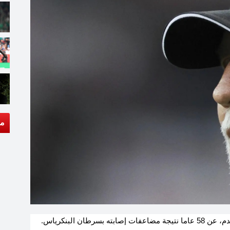
مق
توفي إريك روا، مدرب نادي بريست الفرنسي لكرة القدم، عن 58 عاما نتيجة مضاعفات إصابته بسرطان البنكرياس.