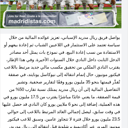
يواصل فريق ريال مدريد الإسباني، تعزيز عوائده المالية من خلال
سياسة تعتمد على الاستثمار في اللاعبين الشباب ثم إعادة بيعهم أو
الاستفادة من نسب إعادة البيع، في نموذج بات يمثل أحد مصادر
الدخل الثابت داخل النادي خلال السنوات الأخيرة
.
وفي هذا الإطار،
يقترب النادي الملكي من تحقيق مكسب مالي جديد مرتبط باللاعب
فيكتور مونيوز، حال إتمام انتقاله إلى نيوكاسل يونايتد، في صفقة
تُقدَّر قيمتها بنحو 35 مليون يورو وفقًا لتقارير صحفية
.
وتشير
التفاصيل المالية إلى أن ريال مدريد يمتلك نسبة تقارب 50% من
قيمة الصفقة، ما يعني عائدًا مباشرًا يقترب من 17.5 مليون يورو في
هذه العملية، إضافة إلى نحو 6 ملايين يورو كان النادي قد حصل عليها
في وقت سابق، ليصل إجمالي العائد المرتبط باللاعب إلى حوالي
23.5 مليون يورو خلال فترة لا تتجاوز عامين
.
وسبق للاعب فيكتور
مونيوز المرور عبر أكاديمية برشلونة قبل انتقاله إلى ريال مدريد،