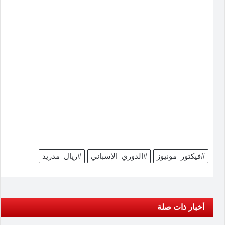
#فيكتور_مونيوز
#الدوري_الإسباني
#ريال_مدريد
أخبار ذات صلة