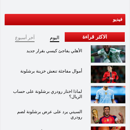
فيديو
الاكثر قراءة
اليوم
آخر أسبوع
الأهلي يفاجئ كيسي بقرار جديد
أموال مفاجئة تنعش خزينة برشلونة
لماذا اختار رودري برشلونة على حساب
الريال؟
السيتي يرد على عرض برشلونة لضم
رودري