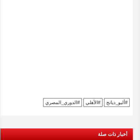
#أليو_ديانج
#الأهلي
#الدوري_المصري
أخبار ذات صلة