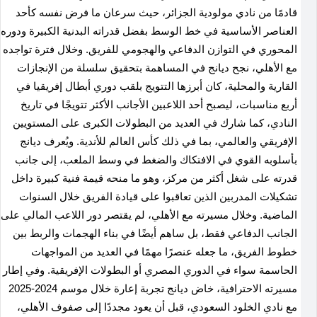
قادمًا من نادي مولودية الجزائر، حيث سرعان ما فرض نفسه كأحد
العناصر الأساسية في خط الوسط بفضل قدراته البدنية الكبيرة ودوره
المحوري في التوازن الدفاعي والهجومي للفريق. وخلال فترة تواجده
مع الأهلي، نجح ديانج في المساهمة بتحقيق سلسلة من الإنجازات
القارية والمحلية، كان أبرزها التتويج بلقب دوري أبطال إفريقيا في
أربع مناسبات، ليصبح أحد اللاعبين الأجانب الأكثر تتويجًا في تاريخ
النادي، كما شارك في العديد من البطولات الكبرى على المستويين
الإفريقي والعالمي، بما في ذلك كأس العالم للأندية. ويُعرف ديانج
بأسلوبه القوي في الافتكاك والضغط في وسط الملعب، إلى جانب
قدرته على شغل أكثر من مركز، وهو ما منحه قيمة فنية كبيرة داخل
تشكيلات المدربين الذين تعاقبوا على قيادة الفريق خلال السنوات
الماضية. وخلال مسيرته مع الأهلي، لم يقتصر دور اللاعب المالي على
الجانب الدفاعي فقط، بل ساهم أيضًا في بناء الهجمات والربط بين
خطوط الفريق، ما جعله عنصرًا مهمًا في العديد من المواجهات
الحاسمة سواء في الدوري المصري أو البطولات الإفريقية. وفي إطار
مسيرته الاحترافية، خاض ديانج تجربة إعارة خلال موسم 2024-2025
مع نادي الخلود السعودي، قبل أن يعود مجددًا إلى صفوف الأهلي،