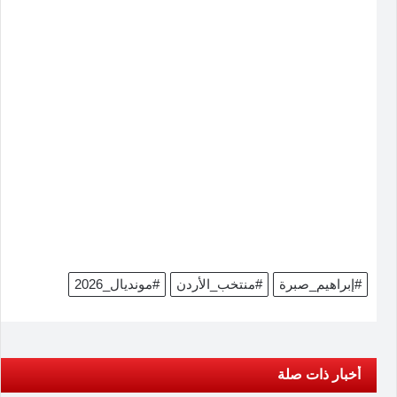
#إبراهيم_صبرة
#منتخب_الأردن
#مونديال_2026
أخبار ذات صلة