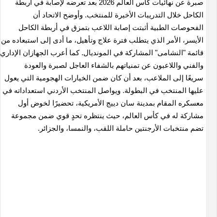
صبرة عن نهائيات كأس العالم 2026 بعد تعرضه لإصابة في أربطة
الكاحل خلال التدريبات الأخيرة للمنتخب. وأوضح الاتحاد أن
الفحوصات الطبية أثبتت إصابة اللاعب بتمزق في أربطة الكاحل
الأيسر، الأمر الذي يتطلب فترة علاج وتأهيل، ما أدى إلى استبعاده من
قائمة "النشامى" المشاركة في المونديال. كما أعرب الجهازان الإداري
والفني واللاعبون عن تمنياتهم بالشفاء العاجل لصبرة والعودة
سريعًا إلى الملاعب، بعد أن كان ضمن الخيارات الهجومية التي يعول
عليها المنتخب في البطولة. ويواصل المنتخب الأردني استعداداته في
معسكره المقام بمدينة سان دييج الأمريكية، تحضيرًا لخوض أول
مشاركة له في كأس العالم، حيث ينتظره تحدٍ قوي ضمن مجموعة
تضم منتخبات الأرجنتين حاملة اللقب، والنمسا، والجزائر.