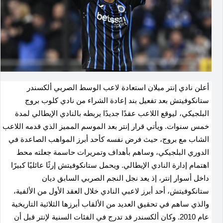
أعلن نادي إنتر ميلان استعادة لاعب الوسط الصربي ألكسندر
ستانكوفيتش بعد تفعيل بند إعادة الشراء من نادي كلوب بروج
البلجيكي، ليوقع اللاعب عقدًا جديدًا يربطه بالنادي الإيطالي لمدة
خمس سنوات. ويأتي قرار إنتر بعد الموسم المميز الذي قدمه اللاعب
الشاب مع بروج، حيث فرض نفسه كأحد أبرز المواهب الصاعدة في
الدوري البلجيكي، وساهم بأهداف وتمريرات حاسمة جعلته محط
اهتمام إدارة النادي الإيطالي. ويحمل ستانكوفيتش إرثًا عائليًا كبيرًا
داخل أسوار إنتر، إذ يعد نجل النجم الصربي السابق ديان
ستانكوفيتش، أحد أبرز لاعبي النادي خلال العقد الأول من الألفية،
والذي ساهم في تحقيق العديد من الألقاب أبرزها الثلاثية التاريخية
عام 2010. وكان ألكسندر قد تدرج في الفئات السنية لإنتر قبل أن