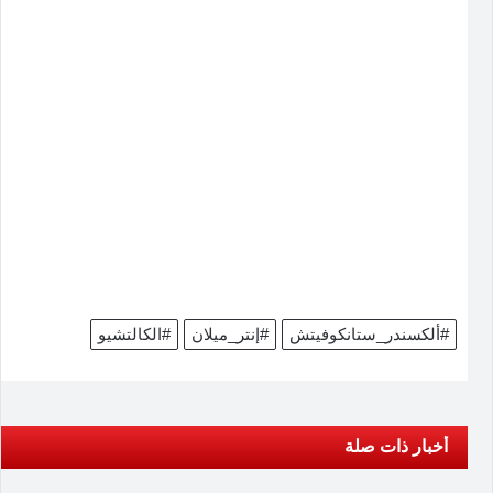
#ألكسندر_ستانكوفيتش
#إنتر_ميلان
#الكالتشيو
أخبار ذات صلة