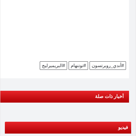
#أندي_روبرتسون
#توتنهام
#البريميرليج
أخبار ذات صلة
فيديو