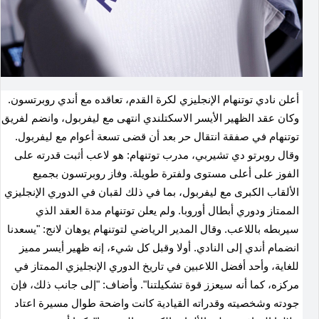
أعلن نادي توتنهام الإنجليزي لكرة القدم، تعاقده مع أندي روبرتسون.
وكان عقد الظهير الأيسر الاسكتلندي انتهى مع ليفربول، وانضم لفريق
توتنهام في صفقة انتقال حر بعد أن قضى تسعة أعوام مع ليفربول.
وقال روبرتو دي تشيربي، مدرب توتنهام: هو لاعب أثبت قدرته على
الفوز على أعلى مستوى ولفترة طويلة. وفاز روبرتسون بجميع
الألقاب الكبرى مع ليفربول، بما في ذلك لقبان في الدوري الإنجليزي
الممتاز ودوري أبطال أوروبا. ولم يعلن توتنهام مدة العقد الذي
سيربطه باللاعب. وقال المدير الرياضي لتوتنهام يوهان لانج: "يسعدنا
انضمام أندي إلى النادي. أولا وقبل كل شيء، إنه ظهير أيسر مميز
للغاية، وأحد أفضل اللاعبين في تاريخ الدوري الإنجليزي الممتاز في
مركزه، كما أنه سيعزز قوة تشكيلتنا". وأضاف: "إلى جانب ذلك، فإن
جودته وشخصيته وقدراته القيادية كانت واضحة طوال مسيرة اعتاد