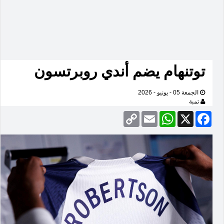
توتنهام يضم أندي روبرتسون
الجمعة 05 - يونيو - 2026
تمبة
Copy
Email
WhatsApp
Facebook
X
Link