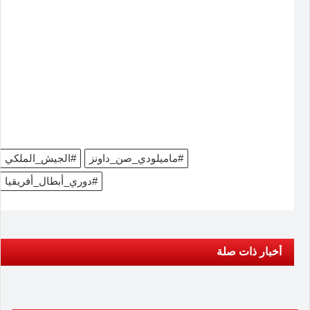
#ماميلودي_صن_داونز
#الجيش_الملكي
#دوري_أبطال_أفريقيا
أخبار ذات صلة