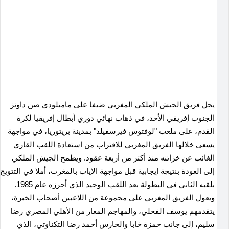
يحل فريق الجيش الملكي المغربي ضيفا على ماميلودي صن داونز
الجنوب إفريقي الأحد، في ذهاب نهائي دوري أبطال إفريقيا لكرة
القدم، على ملعب "لوفتوس فيرسفيلد" بمدينة بريتوريا، في مواجهة
يسعى خلالها الفريق المغربي للاقتراب من استعادة اللقب القاري
الغائب عن خزائنه منذ أكثر من أربعة عقود. ويطمح الجيش الملكي
إلى العودة بنتيجة إيجابية قبل مواجهة الإياب بالمغرب، أملا في التتويج
بلقبه الثاني في البطولة بعد اللقب الوحيد الذي أحرزه عام 1985.
ويعول الفريق المغربي على مجموعة من اللاعبين أصحاب الخبرة،
يتقدمهم يوسف الفحلي، والمهاجم المعار من الأهلي المصري رضا
سليم، إلى جانب حمزة خابا والحارس أحمد رضا التكناوتي، الذي