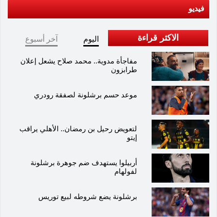
فيديو
الاكثر قراءة
اليوم
آخر أسبوع
مفاجأة مدوية.. محمد صلاح يشعل إعلان
طرابزون
موعد حسم برشلونة لصفقة رودري
لتعويض رحيل بن رمضان.. الأهلي يراقب
إيتو
أربيلوا يستهدف ضم جوهرة برشلونة
لفولهام
برشلونة يضع شروطه لبيع توريس