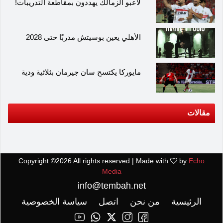
لاعبو الزمالك يهددون بمقاطعة التدريبات!
الأهلي يعين بوسيتش مدربًا حتى 2028
مايوركا يكتسح سان جيرمان بثلاثية ودية
مقالات
Copyright ©
2026 All rights reserved | Made with
by
Echo
Media
info@tembah.net
الرئيسية
من نحن
اتصل
سياسة الخصوصية