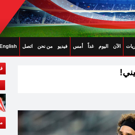
ريات
الآن
اليوم
غداً
أمس
فيديو
من نحن
اتصل
English
في
ني!
مق