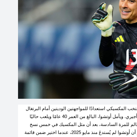
ب المكسيكي استعدادًا للمواجهتين الوديتين أمام البرتغال
وبلجيكا هذا الشهر، وفقًا لما أعلن عنه المدرب خافيير أجيري. ويأمل أوتشوا، البالغ من العمر 40 عامًا ويلعب حاليًا
الم للمرة السادسة، بعد أن مثل المكسيك في خمس نسخ
متتالية منذ 2006 وحتى النسخة الأخيرة في قطر. يذكر أن أوتشوا لم يُستدعَ منذ مايو 2025، عندما اختير ضمن قائمة