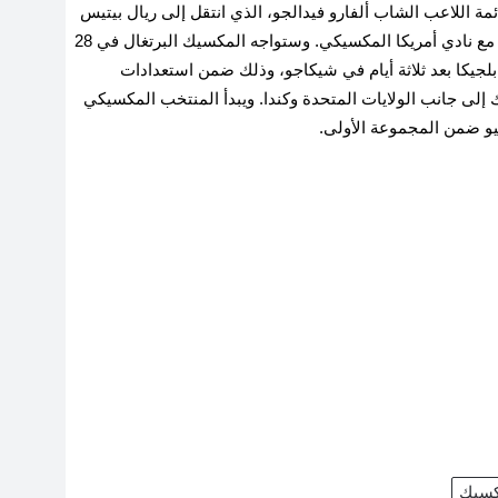
مة اللاعب الشاب ألفارو فيدالجو، الذي انتقل إلى ريال بيتيس
الإسباني في فبراير الماضي بعد خمسة مواسم قضاها مع نادي أمريكا المكسيكي. وستواجه المكسيك البرتغال في 28
لجيكا بعد ثلاثة أيام في شيكاجو، وذلك ضمن استعدادات
ستضيفها المكسيك إلى جانب الولايات المتحدة وكندا. ويبدأ المنتخب المكسيكي
كسيك