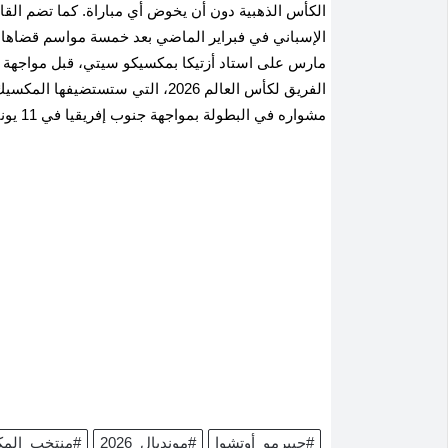
الكأس الذهبية دون أن يخوض أي مباراة. كما تضم القائ
مارس على استاد أزتيكا بمكسيكو سيتي، قبل مواجهة ب
الفريق لكأس العالم 2026، التي ست
مشواره في البطولة بمواجهة جنوب إفريقيا في 11 يونيو ضمن المجموعة الأولى.
#جييرمو_أوتشوا
#مونديال_2026
#منتخب_الم