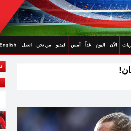
ريات
الآن
اليوم
غداً
أمس
فيديو
من نحن
اتصل
English
في
ان!