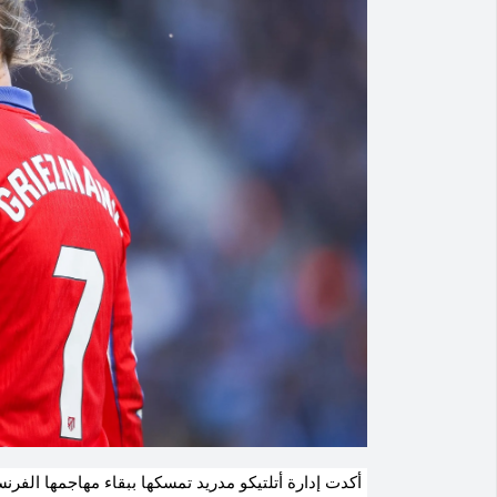
أكدت إدارة أتلتيكو مدريد تمسكها ببقاء مهاجمها الف