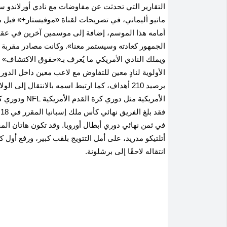
التقارير التي تحدثت عن مفاوضات مع نادي أورلاندو سي
ماتيو أليماني، في تصريحات لقناة «موفيستار+» قبل م
أمامه هذا الموسم، إضافة إلى موسمين آخرين في عقد
برصيد 210 أهداف، كما ارتبط اسمه بالانتقال إ
ف
في ثمن نهائي دوري أبطال أوروبا. وقد تكون هاتان الم
انتقاله لاحقًا إلى برشلونة.