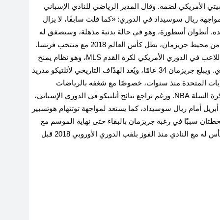
تي الأمريكي لضمه. وقال المدير الرياضي للنادي الإسباني
واجهة ريال سوسيداد في الدوري: «كما قلت سابقًا، لا يزال
ه. أنطوان أسطورة، وهو في حالة بدنية مذهلة، وسيصفق له
الجمهور كعادته وسيستمر معنا». وكانت مصادر مقربة من محيط جريزمان، بطل كأس العالم 2018 مع منتخب فرنسا.
ويملك النادي الأمريكي ما يُعرف بـ«حقوق الاكتشاف» للاعب في الدوري الأمريكي لكرة القدم MLS، وهو نظام يمنح
الأولوية لنادٍ معين للتفاوض مع لاعب معين داخل الدوري. ويبلغ جريزمان 34 عامًا، ويُعد الهدّاف التاريخي لأتلتيكو مدريد
لى الولايات المتحدة منذ سنوات، خصوصًا مع شغفه بالرياضات
الأمريكية مثل دوري كرة القدم الأمريكية NFL ودوري كرة السلة NBA. ورغم تراجع نتائج أتلتيكو في الدوري الإسباني،
قد بلغ الفريق نهائي كأس ملك إسبانيا المقرر في 18 أبريل أمام ريال سوسيداد، كما يستعد لمواجهة توتنهام هوتسبير
حطتان سببًا في رغبة جريزمان بالبقاء حتى نهاية الموسم مع
أتلتيكو مدريد، على أمل التتويج بلقب كبير، ورفع أول كأس له مع النادي منذ الفوز بلقب الدوري الأوروبي 2018 قبل