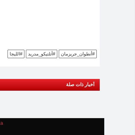
#أنطوان_جريزمان
#أتلتيكو_مدريد
#الليجا
أخبار ذات صلة
ia