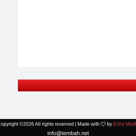
opyright ©
2026 All rights reserved | Made with
by
Echo Med
info@tembah.net