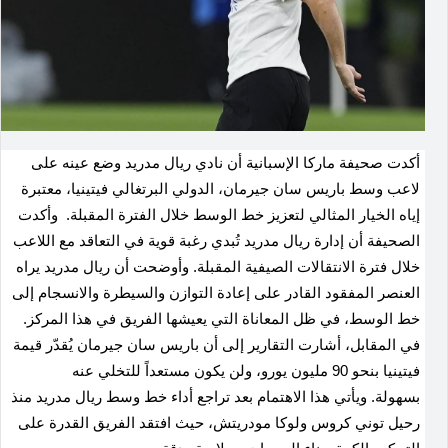
أكدت صحيفة ماركا الإسبانية أن نادي ريال مدريد وضع عينه على
لاعب وسط باريس سان جيرمان، الدولي البرتغالي فيتينيا، معتبرة
إياه الخيار المثالي لتعزيز خط الوسط خلال الفترة المقبلة. وأكدت
الصحيفة أن إدارة ريال مدريد تُبدي رغبة قوية في التعاقد مع اللاعب
خلال فترة الانتقالات الصيفية المقبلة. وأوضحت أن ريال مدريد يراه
العنصر المفقود القادر على إعادة التوازن والسيطرة والانسجام إلى
خط الوسط، في ظل المعاناة التي يعيشها الفريق في هذا المركز.
في المقابل، أشارت التقارير إلى أن باريس سان جيرمان يُقدّر قيمة
فيتينيا بنحو 90 مليون يورو، ولن يكون مستعداً للتخلي عنه
بسهولة. ويأتي هذا الاهتمام بعد تراجع أداء خط وسط ريال مدريد منذ
رحيل توني كروس ولوكا مودريتش، حيث افتقد الفريق القدرة على