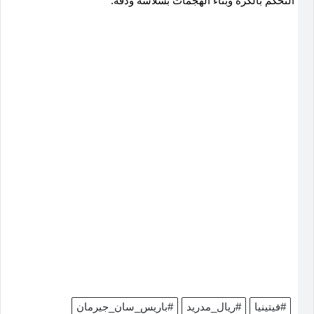
التحكم بالكرة وبناء الهجمات بسلاسة ودقة.
#فيتينيا
#ريال_مدريد
#باريس_سان_جيرمان