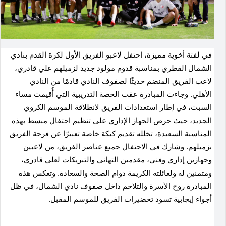
في لفتة أخوية مميزة، احتفل لاعبو الفريق الأول لكرة القدم بنادي
الشمال القطري بمناسبة قدوم مولود جديد لزميلهم علي قادري،
لاعب الفريق المنضم حديثًا لصفوف النادي قادمًا من النادي
الأهلي. وجاءت المبادرة عقب الحصة التدريبية التي أُقيمت مساء
السبت، في إطار استعدادات الفريق لانطلاقة الموسم الكروي
الجديد، حيث حرص الجهاز الإداري على تنظيم احتفال مبسط بهذه
المناسبة السعيدة، تخلله تقديم كيكة خاصة تعبيرًا عن فرحة الفريق
بزميلهم. وشارك في الاحتفال جميع عناصر الفريق، من لاعبين
وجهازين إداري وفني، مقدمين التهاني والتبريكات لعلي قادري،
ومتمنين له ولعائلته الكريمة دوام الصحة والسعادة. وتعكس هذه
المبادرة روح الأسرة والتلاحم داخل صفوف نادي الشمال، في ظل
أجواء إيجابية تسود تحضيرات الفريق للموسم المقبل.