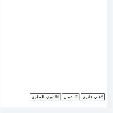
#علي_قادري
#الشمال
#الدوري_القطري