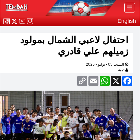
English
احتفال لاعبي الشمال بمولود
زميلهم علي قادري
السبت 05 - يوليو - 2025
تمبة
Copy
Email
WhatsApp
Facebook
X
Link