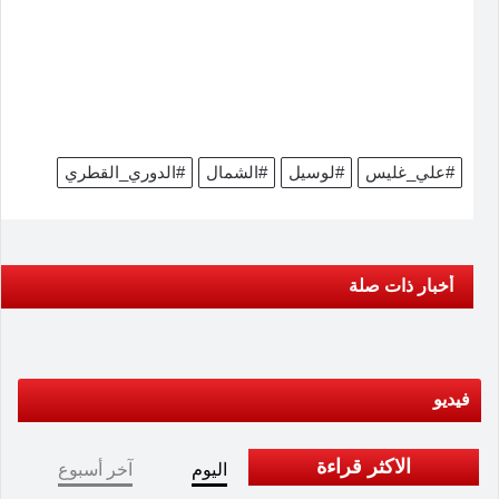
#علي_غليس
#لوسيل
#الشمال
#الدوري_القطري
أخبار ذات صلة
فيديو
الاكثر قراءة
اليوم
آخر أسبوع