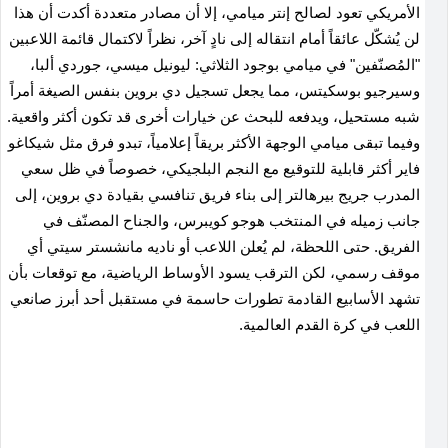
الأمريكي تعود لصالح إنتر ميامي، إلا أن مصادر متعددة أكدت أن هذا
لن يُشكّل عائقاً أمام انتقاله إلى نادٍ آخر، نظراً لاكتمال قائمة اللاعبين
"المُصنّفين" في ميامي بوجود الثلاثي: ليونيل ميسي، جوردي ألبا،
وسيرجيو بوسكيتس، مما يجعل تسجيل دي بروين بنفس الصيغة أمراً
شبه مستحيل، ويدفعه للبحث عن خيارات أخرى قد تكون أكثر واقعية.
وفيما تبقى ميامي الوجهة الأكثر بريقاً إعلامياً، تبدو فرق مثل شيكاغو
فاير أكثر قابلية للتوقيع مع النجم البلجيكي، خصوصاً في ظل سعي
المدرب جريج بيرهالتر إلى بناء فريق تنافسي بقيادة دي بروين، إلى
جانب زميله في المنتخب هوجو كويبرس، والجناح المصنّف في
الفريق. حتى اللحظة، لم يُعلن اللاعب أو ناديه مانشستر سيتي أي
موقف رسمي، لكن الترقب يسود الأوساط الرياضية، مع توقعات بأن
تشهد الأسابيع القادمة تطورات حاسمة في مستقبل أحد أبرز صانعي
اللعب في كرة القدم العالمية.