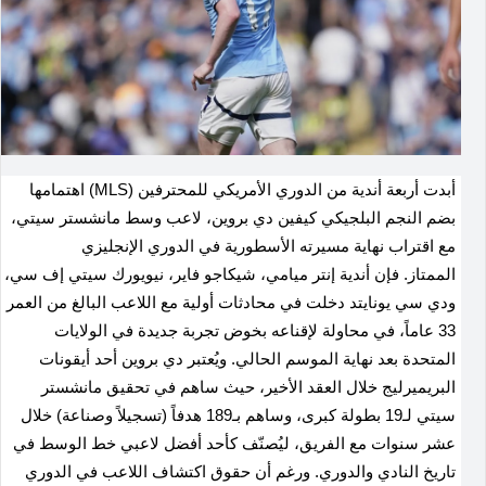
أبدت أربعة أندية من الدوري الأمريكي للمحترفين (MLS) اهتمامها
بضم النجم البلجيكي كيفين دي بروين، لاعب وسط مانشستر سيتي،
مع اقتراب نهاية مسيرته الأسطورية في الدوري الإنجليزي
الممتاز. فإن أندية إنتر ميامي، شيكاجو فاير، نيويورك سيتي إف سي،
ودي سي يونايتد دخلت في محادثات أولية مع اللاعب البالغ من العمر
33 عاماً، في محاولة لإقناعه بخوض تجربة جديدة في الولايات
المتحدة بعد نهاية الموسم الحالي. ويُعتبر دي بروين أحد أيقونات
البريميرليج خلال العقد الأخير، حيث ساهم في تحقيق مانشستر
سيتي لـ19 بطولة كبرى، وساهم بـ189 هدفاً (تسجيلاً وصناعة) خلال
عشر سنوات مع الفريق، ليُصنّف كأحد أفضل لاعبي خط الوسط في
تاريخ النادي والدوري. ورغم أن حقوق اكتشاف اللاعب في الدوري