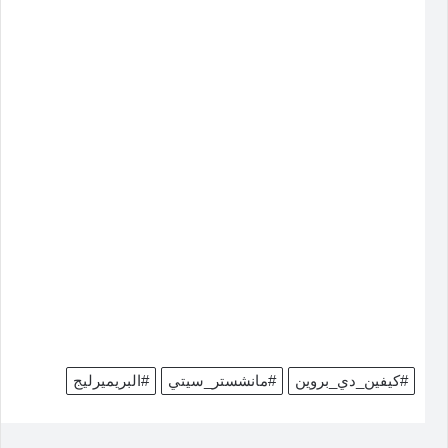
#كيفين_دي_بروين
#مانشستر_سيتي
#البريميرليج