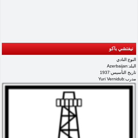
نيفتشي باكو
النوع:النادي
البلد:Azerbaijan
تاريخ التأسيس:1937
مدرب:Yuri Vernidub