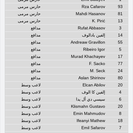
93
Rza Cafarov
حارس مرمى
81
Mahdi Hasanov
حارس مرمى
13
K. Pirić
حارس مرمى
3
Rufat Abbasov
مدافع
14
إلفين بادالوف
مدافع
55
Andreaw Gravillon
مدافع
5
Ribeiro Igor
مدافع
17
Murad Khachayev
مدافع
77
F. Sacko
مدافع
24
M. Seck
مدافع
80
Aslan Shirinov
مدافع
20
Elcan Abilov
لاعب وسط
4
إلفين كا الوف
لاعب وسط
6
سيسي دي أل يدا
لاعب وسط
20
Klismahn Gustavo
لاعب وسط
8
Emin Mahmudov
لاعب وسط
18
Ifeanyi Mathew
لاعب وسط
7
Emil Safarov
لاعب وسط