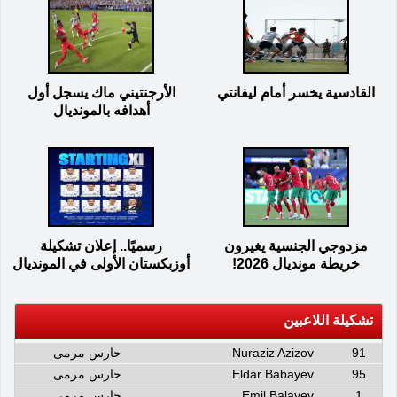
القادسية يخسر أمام ليفانتي
الأرجنتيني ماك يسجل أول
أهدافه بالمونديال
مزدوجي الجنسية يغيرون
رسميًا.. إعلان تشكيلة
خريطة مونديال 2026!
أوزبكستان الأولى في المونديال
تشكيلة اللاعبين
91
Nuraziz Azizov
حارس مرمى
95
Eldar Babayev
حارس مرمى
1
Emil Balayev
حارس مرمى