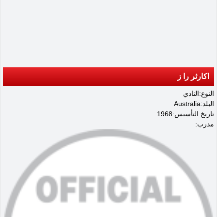
اكارثر را ز
النوع:النادي
البلد:Australia
تاريخ التأسيس:1968
مدرب: