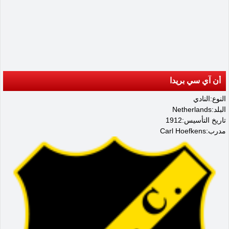
أن آي سي بريدا
النوع:النادي
البلد:Netherlands
تاريخ التأسيس:1912
مدرب:Carl Hoefkens