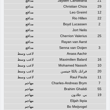
21
Jayden Candelaria
مدافع
29
Christian Chiza
مدافع
12
Leo Greiml
مدافع
22
Rio Hillen
مدافع
2
Boyd Lucassen
مدافع
Jort Nelis
مدافع
25
Cherrion Valerius
مدافع
Rayan van Aarst
مدافع
3
Senna van Ooijen
مدافع
Anass Aachir
لاعب وسط
16
Maximilien Balard
لاعب وسط
10
Mohamed Nassoh
لاعب وسط
20
فرانك بالكا جينسن
لاعب وسط
11
Raul Paula
لاعب وسط
7
Charles-Andreas Brym
مهاجم
55
Brahim Ghalidi
مهاجم
19
بي. جلادون
مهاجم
Elijah Ikpia
مهاجم
Bo Meijvogel
مهاجم