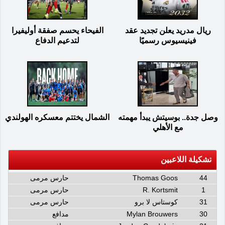
ريال مدريد يعلن تجديد عقد
الفيحاء يحسم صفقة أوليفيرا
فينيسيوس رسميًا
لتدعيم الدفاع
وصل جدة.. بوسيتش يبدأ مهمته
الشمال يختتم معسكره الهولندي
مع الأهلي
تشكيلة اللاعبين
44
Thomas Goos
حارس مرمى
1
R. Kortsmit
حارس مرمى
31
كوستاس لا برو
حارس مرمى
30
Mylan Brouwers
مدافع