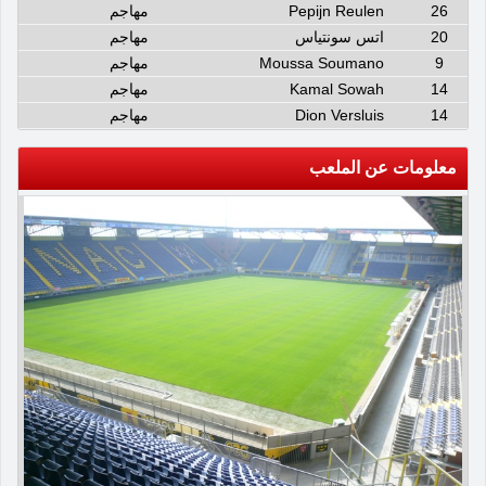
26
Pepijn Reulen
مهاجم
20
اتس سونتياس
مهاجم
9
Moussa Soumano
مهاجم
14
Kamal Sowah
مهاجم
14
Dion Versluis
مهاجم
معلومات عن الملعب