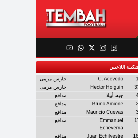
كيلة اللاعبين
C. Acevedo
حارس مرمى
3
Hector Holguin
حارس مرمى
جيه. أبيلا
مدافع
Bruno Amione
مدافع
Mauricio Cuevas
مدافع
1
Emmanuel
مدافع
Echeverria
1
Juan Echilvestre
مدافع