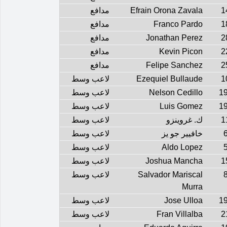
1
Efrain Orona Zavala
مدافع
1
Franco Pardo
مدافع
2
Jonathan Perez
مدافع
2
Kevin Picon
مدافع
2
Felipe Sanchez
مدافع
1
Ezequiel Bullaude
لاعب وسط
1
Nelson Cedillo
لاعب وسط
1
Luis Gomez
لاعب وسط
1
ك. غروينزو
لاعب وسط
خافيير جو يز
لاعب وسط
Aldo Lopez
لاعب وسط
1
Joshua Mancha
لاعب وسط
Salvador Mariscal
لاعب وسط
Murra
1
Jose Ulloa
لاعب وسط
2
Fran Villalba
لاعب وسط