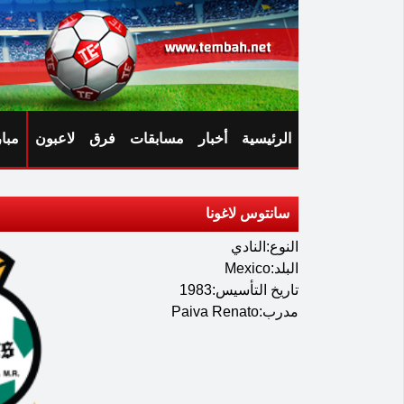
الرئيسية
أخبار
مسابقات
فرق
لاعبون
مبا
سانتوس لاغونا
النوع:النادي
البلد:Mexico
تاريخ التأسيس:1983
مدرب:Paiva Renato