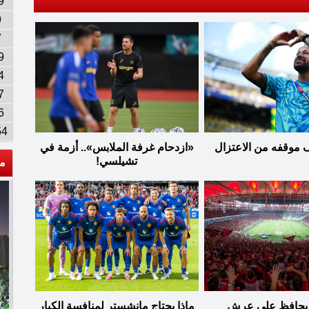
9
9
7
9
4
7
6
54
 موقفه من الاعتزال
«ازدحام غرفة الملابس».. أزمة في
تشيلسي!
م
 يحافظ على عرش
ماذا يحتاج مانشستر لمنافسة الكبار