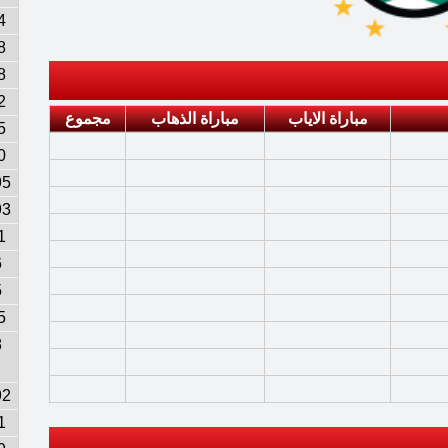
4
8
8
2
مباراة الاياب
مباراة الذهاب
مجموع
5
0
95
93
1
6
5
5
8
92
1