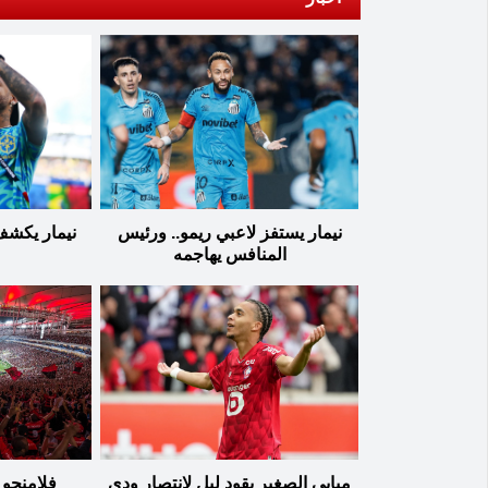
نيمار يستفز لاعبي ريمو.. ورئيس
نيمار يكشف
المنافس يهاجمه
مبابي الصغير يقود ليل لانتصار ودي
فلامنجو