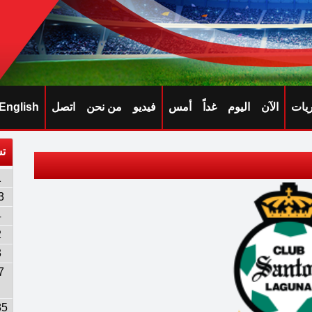
ريات
الآن
اليوم
غداً
أمس
فيديو
من نحن
اتصل
English
تش
1
3
4
2
3
7
85