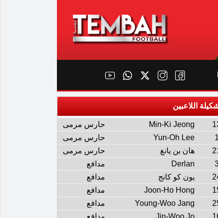
كيلة اللاعبين
1
Min-Ki Jeong
حارس مرمى
Yun-Oh Lee
حارس مرمى
2
هان بن يانغ
حارس مرمى
Derlan
مدافع
2
يون كو كانج
مدافع
1
Joon-Ho Hong
مدافع
2
Young-Woo Jang
مدافع
1
Jin-Woo Jo
مدافع