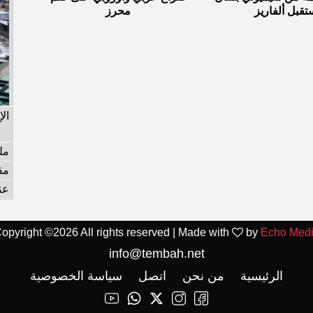
قبل ألفاريز
محرز
ال
مل
مق
عن
opyright ©
2026 All rights reserved | Made with
by
Echo Med
info@tembah.net
الرئيسية
من نحن
اتصل
سياسة الخصوصية