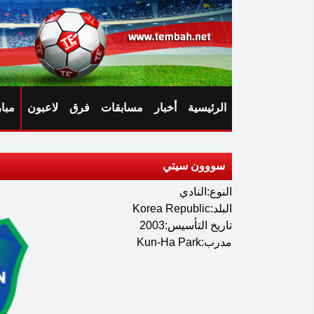
الرئيسية
أخبار
مسابقات
فرق
لاعبون
مبا
سووون سيتي
النوع:النادي
البلد:Korea Republic
تاريخ التأسيس:2003
مدرب:Kun-Ha Park