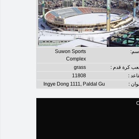
إسم:
Suwon Sports
Complex
عب كرة قدم :
grass
اعد :
11808
وان :
Ingye Dong 1111, Paldal Gu
C