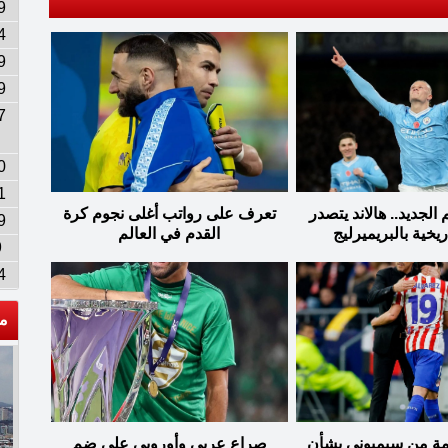
9
4
9
9
7
0
1
الجديد.. هالاند يتصدر
تعرف على رواتب أغلى نجوم كرة
9
ريخية بالبريميرليج
القدم في العالم
9
4
م
ة من سيميوني بشأن
صراع عربي وأوروبي على ضم