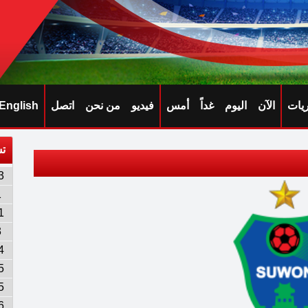
ريات
الآن
اليوم
غداً
أمس
فيديو
من نحن
اتصل
English
تش
3
1
1
3
4
5
5
6