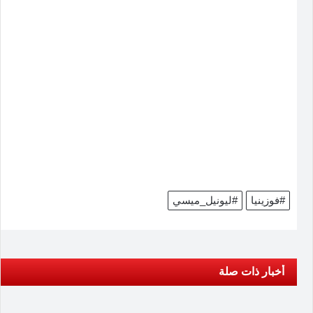
#فوزينيا
#ليونيل_ميسي
أخبار ذات صلة