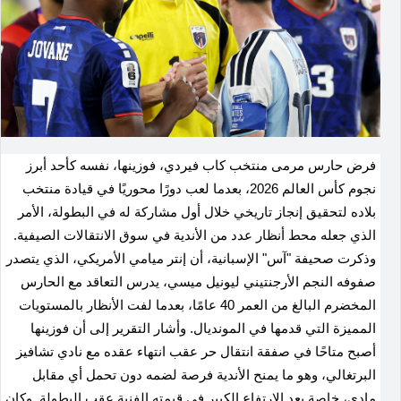
فرض حارس مرمى منتخب كاب فيردي، فوزينها، نفسه كأحد أبرز
نجوم كأس العالم 2026، بعدما لعب دورًا محوريًا في قيادة منتخب
بلاده لتحقيق إنجاز تاريخي خلال أول مشاركة له في البطولة، الأمر
الذي جعله محط أنظار عدد من الأندية في سوق الانتقالات الصيفية.
وذكرت صحيفة "آس" الإسبانية، أن إنتر ميامي الأمريكي، الذي يتصدر
صفوفه النجم الأرجنتيني ليونيل ميسي، يدرس التعاقد مع الحارس
المخضرم البالغ من العمر 40 عامًا، بعدما لفت الأنظار بالمستويات
المميزة التي قدمها في المونديال. وأشار التقرير إلى أن فوزينها
أصبح متاحًا في صفقة انتقال حر عقب انتهاء عقده مع نادي تشافيز
البرتغالي، وهو ما يمنح الأندية فرصة لضمه دون تحمل أي مقابل
مادي، خاصة بعد الارتفاع الكبير في قيمته الفنية عقب البطولة. وكان