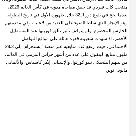
منتخب كاب فيردي قد حقق مفاجأة مدوية في كأس العالم 2026،
بعدما نجح في بلوغ دور الـ32 خلال ظهوره الأول في تاريخ البطولة،
وهو الإنجاز الذي سلط الضوء على العديد من لاعبيه، وفي مقدمتهم
الحارس المخضرم. ولم يتوقف تأثير تألق فوزينها عند المستطيل
الأخضر، إذ شهدت شعبيته قفزة هائلة على مواقع التواصل
الاجتماعي، حيث ارتفع عدد متابعيه عبر منصة "إنستجرام" إلى 28.3
مليون متابع، ليتفوق على عدد من أشهر حراس المرمى في العالم،
من بينهم البلجيكي تيبو كورتوا، والإسباني إيكر كاسياس، والألماني
مانويل نوير.