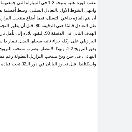
عقب فوزه عليه بنتيجة 2-1 في المباراة التي جمعتهما مساء الأحد على ملعب "متلايف" بولاية نيوجيرسي الأمريكية
وانتهى الشوط الأول بالتعادل السلبي، وسط أفضلية نسب
أن يتم إلغاؤه بداعي التسلل، فيما أضاع منتخب البرا
ظل التعادل قائمًا حتى الدقي
الهدف الثاني في الدقيقة 90، ليقود بلاده إلى تأهل تاريخي لربع النهائي
البرازيلي على ركلة جزاء ثانية سجلها البديل نيمار دا سي
بفوز النرويج 2-1
.
وبهذا الانتصار، يضرب منتخب النرويج 
النهائي، في حين ودع منتخب البرازيل البطولة رغم مشو
واسكتلندا، قبل تجاوز اليابان في دور الـ32 تحت قيادة المدرب كارلو أنشيلوتي