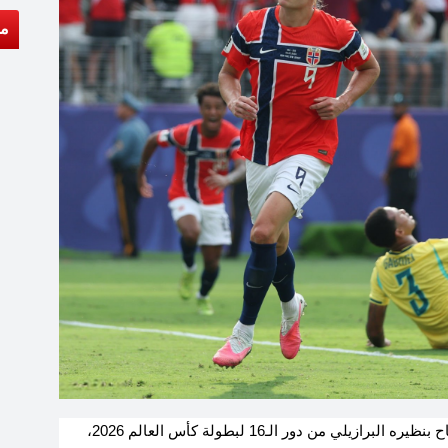
مق
فجر منتخب النرويج مفاجأة من العيار الثقيل بعدما أطاح بنظيره البرازيلي من دور الـ16 لبطولة كأس العالم 2026،