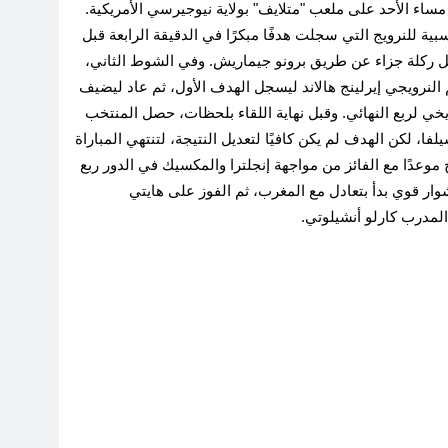
.
ية للنرويج التي سجلت هدفًا مبكرًا في الدقيقة الرابعة قبل
زيل ركلة جزاء عن طريق برونو جيماريش
.
وفي الشوط الثاني،
قة 80، قبل أن يظهر النجم النرويجي إيرلينج هالاند ليسجل الهدف الأول، ثم عاد ليضيف
.
وقبل نهاية اللقاء بلحظات، حصل المنتخب
لفا، لكن الهدف لم يكن كافيًا لتعديل النتيجة، لتنتهي المباراة
موعدًا مع الفائز من مواجهة إنجلترا والمكسيك في الدور ربع
ار قوي بدأ بتعادل مع المغرب، ثم الفوز على هايتي
.