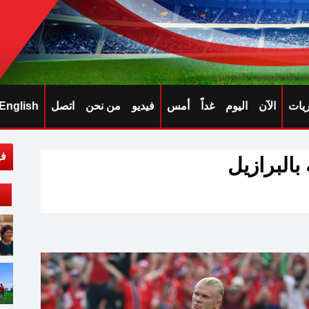
ريات
الآن
اليوم
غداً
أمس
فيديو
من نحن
اتصل
English
في
 بالبرازيل