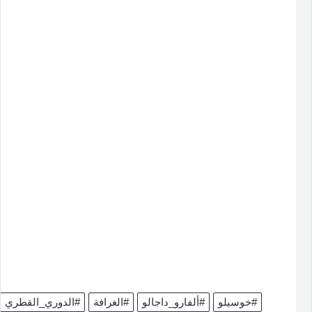
#خوسيلو
#ألفارو_داجالو
#الغرافة
#الدوري_القطري