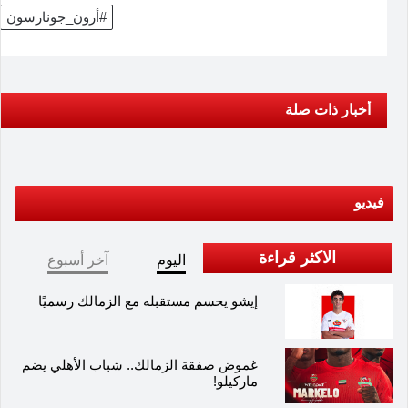
#أرون_جونارسون
أخبار ذات صلة
فيديو
الاكثر قراءة
اليوم
آخر أسبوع
إيشو يحسم مستقبله مع الزمالك رسميًا
غموض صفقة الزمالك.. شباب الأهلي يضم
ماركيلو!