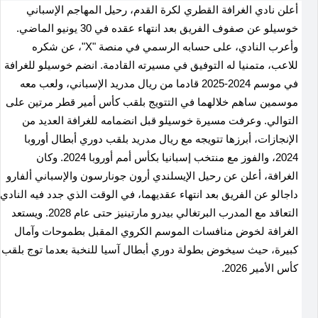
أعلن نادي الغرافة القطري لكرة القدم، رحيل المهاجم الإسباني
خوسيلو عن صفوف الفريق بعد انتهاء عقده في 30 يونيو الماضي.
وأعرب النادي، على حسابه الرسمي في منصة "X"، عن شكره
للاعب، متمنيا له التوفيق في مسيرته القادمة. انضم خوسيلو للغرافة
في موسم 2024-2025 قادما من ريال مدريد الإسباني، ولعب معه
موسمين ساهم خلالهما في التتويج بلقب كأس أمير قطر مرتين على
التوالي. وعرفت مسيرة خوسيلو قبل انضمامه للغرافة العديد من
الإنجازات، أبرزها تتويجه مع ريال مدريد بلقب دوري أبطال أوروبا
2024، والفوز مع منتخب إسبانيا بكأس أمم أوروبا 2024. وكان
الغرافة، أعلن عن رحيل الإيسلندي أرون جونارسون والإسباني ألفارو
داجالو عن الفريق بعد انتهاء عقديهما، في الوقت الذي جدد فيه النادي
التعاقد مع المدرب البرتغالي بيدرو مارتينيز حتى عام 2028. ويستعد
الغرافة لخوض منافسات الموسم الكروي المقبل بطموحات وآمال
كبيرة، حيث سيخوض بطولة دوري أبطال آسيا للنخبة بعدما توج بلقب
كأس الأمير 2026.