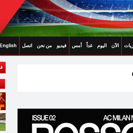
ريات
الآن
اليوم
غداً
أمس
فيديو
من نحن
اتصل
English
في