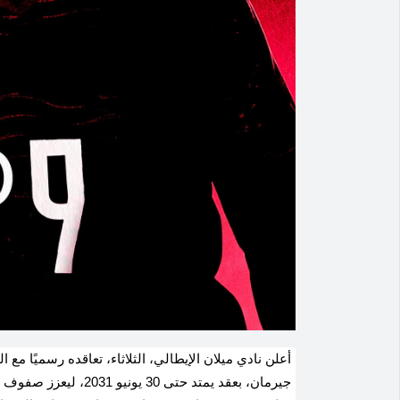
أعلن نادي ميلان الإيطالي، الثلاثاء، تعاقده رسميًا مع
جيرمان، بعقد يمتد حتى 30 يونيو 2031، ليعزز صفوف "الروسونيري" بداية من الموسم الجديد