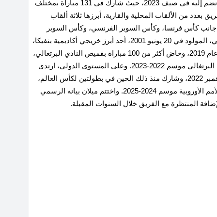
ميلان بعد تجربة ناجحة مع باريس سان جيرمان، الذي انضم إليه في صيف 2023، حيث شارك في 131 مباراة بمختلف
اهم في تتويج الفريق بعدد من الألقاب المحلية والقارية، أبرزها ثلاثة ألقاب
ى جانب كأس فرنسا، وكأس السوبر الفرنسي، وكأس السوبر
ويُعد المهاجم البرتغالي، المولود في 20 يونيو 2001، أحد أبرز خريجي أكاديمية بنفيكا،
إذ فرض نفسه مع الفريق الأول منذ ظهوره الاحترافي عام 2019، وخاض أكثر من 100 مباراة بقميص النادي البرتغالي،
.
وعلى المستوى الدولي، ارتدى
راموس قميص منتخب البرتغال الأول لأول مرة في نوفمبر 2022، وشارك منذ ذلك الحين في بطولتين لكأس العالم،
روبية موسم 2024-2025
.
واختتم ميلان بيانه الرسمي
لإضافة المنتظرة مع الفريق خلال السنوات المقبلة.