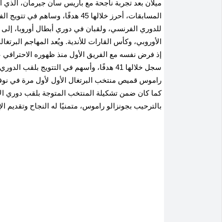
المسابقات، أحرز خلالها 45 هدفًا، وس
للدوري الفرنسي، ولقبان في دوري أبطال أوروبا، إل
الأوروبي، وكأس القارات للأندية
.
سجل خلالها 41 هدفًا، وأسهم في التتويج بلقب الدوري البرتغالي موسم 2022-2023
كما كان ضمن تشكيلة المنتخب المتوجة بلقب دوري الأمم الأو
بالترحيب بجونزالو راموس، متمنيًا له النجاح وتقديم ا