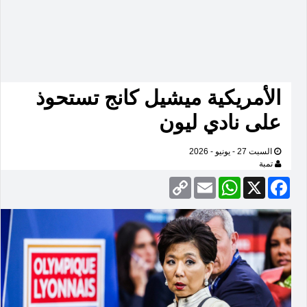
الأمريكية ميشيل كانج تستحوذ
على نادي ليون
السبت 27 - يونيو - 2026
تمبة
Copy
Email
WhatsApp
Facebook
X
Link