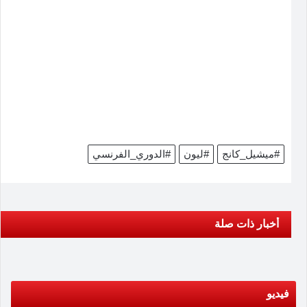
#ميشيل_كانج
#ليون
#الدوري_الفرنسي
أخبار ذات صلة
فيديو