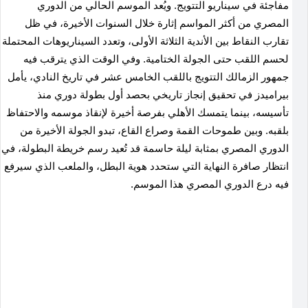
مفاجئة في سيناريو التتويج. ويُعد الموسم الحالي من الدوري
المصري من أكثر المواسم إثارة خلال السنوات الأخيرة، في ظل
تقارب النقاط بين الأندية الثلاثة الأولى، وتعدد السيناريوهات المحتملة
لحسم اللقب حتى الجولة الختامية. وفي الوقت الذي يترقب فيه
جمهور الزمالك التتويج باللقب الخامس عشر في تاريخ النادي، يأمل
بيراميدز في تحقيق إنجاز تاريخي بحصد أول بطولة دوري منذ
تأسيسه، بينما يتمسك الأهلي بفرصة أخيرة لإنقاذ موسمه والاحتفاظ
بلقبه. وبين طموحات القمة وصراع القاع، تبدو الجولة الأخيرة من
الدوري المصري بمثابة ليلة حاسمة قد تُعيد رسم خريطة البطولة، في
انتظار صافرة النهاية التي ستحدد هوية البطل، والملعب الذي سيرفع
فيه درع الدوري المصري هذا الموسم.