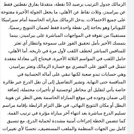
الزمالك جدول الترتيب برصيد 53 نقطة، متقدمًا بفارق نقطتين فقط
عن بيراميدز، وثلاث نقاط عن الأهلي، ما يجعل الجولة الأخيرة مفتوحة
على جميع الاحتمالات. يدخل الزمالك مباراته الحاسمة أمام سيراميكا
كليوباترا وهو بحاجة إلى نقطة واحدة فقط لضمان التتويج رسميًا،
مستفيدًا من تفوقه في المواجهات المباشرة على بيراميدز، بينما
يتمسك الأخير بأمل تحقيق الفوز على سموحة وانتظار أي تعثر
للمنافس المباشر لخطف اللقب لأول مرة في تاريخه. أما الأهلي،
حامل اللقب في المواسم الثلاثة الأخيرة، فيحتاج إلى معادلة معقدة
تتمثل في الفوز على المصري مع خسارة الزمالك وتعثر بيراميدز،
وهي حسابات تبدو صعبة لكنها تبقي على آماله الحسابية في
المنافسة حتى النهاية. وتشير التفاصيل إلى أن نقل الدرع عبر طائرة
خاصة يأتي لتقليل أي مخاطر لوجستية أو تأخيرات محتملة، إضافة
إلى ضمان وجوده في موقع المباراة الحاسمة بغض النظر عن هوية
البطل أو مكان التتويج النهائي، في ظل التزام الرابطة بإقامة مراسم
تسليم الدرع مباشرة بعد انتهاء آخر مباراة مؤثرة في ترتيب القمة.
كما تتضمن الخطة إجراءات أمنية مشددة لحماية الدرع، مع تنسيق
كامل بين الجهات المنظمة والملعب المستضيف، تحسبًا لأي تغييرات