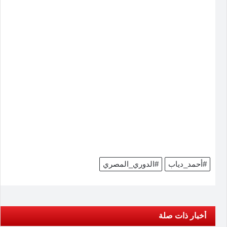
#أحمد_دياب
#الدوري_المصري
أخبار ذات صلة