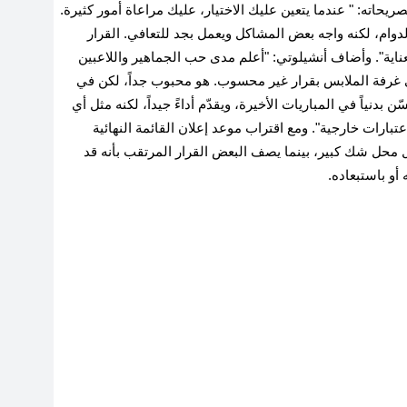
يحاته: " عندما يتعين عليك الاختيار، عليك مراعاة أمور كثيرة.
دوام، لكنه واجه بعض المشاكل ويعمل بجد للتعافي. القرار
عناية". وأضاف أنشيلوتي
:
"أعلم مدى حب الجماهير واللاعبين
جئ غرفة الملابس بقرار غير محسوب. هو محبوب جداً، لكن في
ن بدنياً في المباريات الأخيرة، ويقدّم أداءً جيداً، لكنه مثل أي
بارات خارجية". ومع اقتراب موعد إعلان القائمة النهائية
 المونديال محل شك كبير، بينما يصف البعض القرار المرتقب بأنه قد
 أو باستبعاده
.