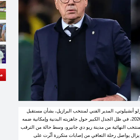
مق
رلو أنشيلوتي، المدير الفني لمنتخب البرازيل، بشأن مستقبل
النجم نيمار دا سيلفا مع “السيليساو” في كأس العالم 2026، في ظل الجدل الكبير حول جاهزيته البدنية وإمكانية ضمه
منتخب النهائية من مدينة ريو دي جانيرو، وسط حالة من الترقب
يزال يواصل رحلة التعافي من إصابات متكررة أثّرت على