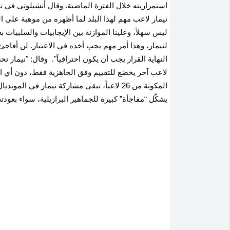
استمراريته خلال الفترة الماضية
.
وقال أنشيلوتي في تصر
نيمار لاعب مهم لهذا البلد لما أظهره من موهبة على ال
ليس سهلاً، وعلينا الموازنة بين الإيجابيات والسلبيات ب
لنيمار، وهذا أمر مهم يجب أخذه في الاعتبار. لن أفا
النهاية القرار يجب أن يكون احترافياً". وقال
:
"نيمار تحسّ
لاعب آخر يخضع للتقييم وفق الجاهزية فقط، دون أي اعت
المكونة من 26 لاعباً، تبقى مشاركة نيمار في
يشكّل “مفاجأة” كبيرة للجماهير البرازيلية، سواء بعودته