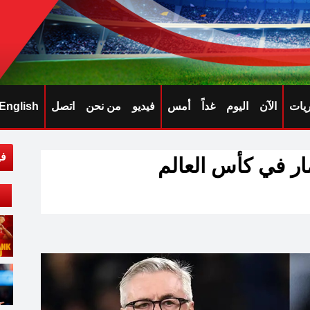
ريات
الآن
اليوم
غداً
أمس
فيديو
من نحن
اتصل
English
في
مار في كأس العالم