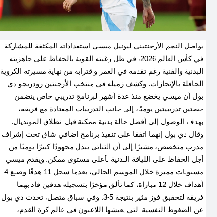
يواصل النجم الأرجنتيني ليونيل ميسي استعداداته المكثفة للمشاركة
في كأس العالم 2026، في ظل رغبته القوية بالحفاظ على جاهزيته
البدنية والفنية رغم تقدمه في العمر واقترابه من نهاية مسيرته الكروية
الحافلة بالإنجازات
.
وكشف زميله في منتخب الأرجنتين رودريجو دي
بول أن ميسي يخضع منذ عدة أشهر لبرنامج تدريبي خاص يتضمن
حصتين تدريبيتين يوميًا، إلى جانب التدريبات المعتادة مع فريقه،
بهدف الوصول إلى أفضل حالة بدنية ممكنة قبل انطلاق المونديال
.
وقال دي بول إنهما اتفقا على تنفيذ برنامج إضافي شاق تحت إشراف
مدرب متخصص، مشيرًا إلى أن الثنائي يبذل مجهودًا كبيرًا يوميًا من
أجل الحفاظ على اللياقة البدنية بأعلى مستوى ممكن
.
ويقدم ميسي
مستويات مميزة خلال الموسم الحالي، بعدما سجل 11 هدفًا وصنع 4
أهداف خلال 12 مباراة، كما تألق مؤخرًا بتسجيله هدفين قاد بهما
فريقه لتحقيق فوز مثير بنتيجة 5-3
.
وفي سياق متصل، تحدث دي بول
عن الضغوط النفسية التي يعيشها اللاعبون في عالم كرة القدم،