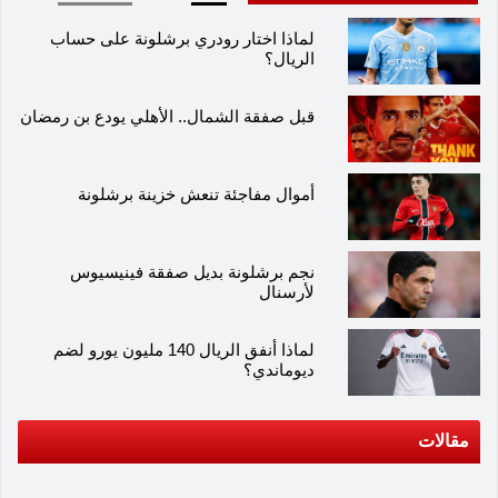
لماذا اختار رودري برشلونة على حساب
الريال؟
قبل صفقة الشمال.. الأهلي يودع بن رمضان
أموال مفاجئة تنعش خزينة برشلونة
نجم برشلونة بديل صفقة فينيسيوس
لأرسنال
لماذا أنفق الريال 140 مليون يورو لضم
ديوماندي؟
مقالات