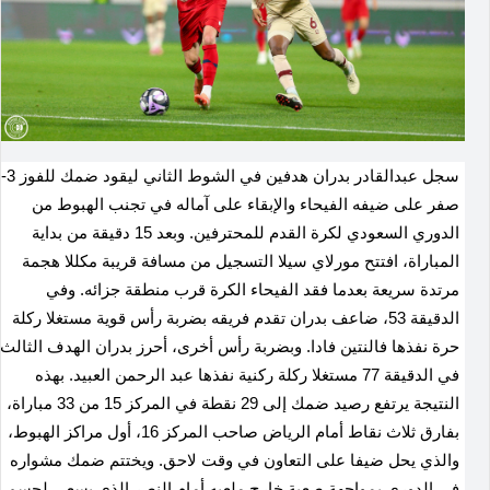
سجل عبدالقادر بدران هدفين في الشوط الثاني ‌ليقود ضمك للفوز ​3-
صفر على ضيفه ‌الفيحاء والإبقاء ‌على ⁠آماله ‌في تجنب الهبوط ‌من
الدوري السعودي لكرة القدم للمحترفين. وبعد ⁠15 دقيقة من بداية
المباراة، افتتح مورلاي سيلا التسجيل من مسافة قريبة مكللا هجمة
مرتدة سريعة بعدما فقد الفيحاء الكرة قرب منطقة جزائه. وفي ​
الدقيقة 53، ضاعف بدران تقدم فريقه بضربة رأس قوية مستغلا ركلة
حرة ‌نفذها فالنتين ⁠فادا. وبضربة رأس ​أخرى، أحرز بدران الهدف ​الثالث
في الدقيقة 77 مستغلا ركلة ركنية نفذها عبد الرحمن العبيد. بهذه
النتيجة يرتفع رصيد ضمك إلى 29 نقطة في المركز 15 من 33 مباراة،
بفارق ثلاث نقاط أمام الرياض صاحب ‌المركز 16، أول ‌مراكز الهبوط،
والذي ⁠يحل ضيفا على التعاون ⁠في ⁠وقت لاحق. ويختتم ضمك مشواره
في الدوري بمواجهة صعبة خارج ملعبه أمام النصر الذي يسعى لحسم