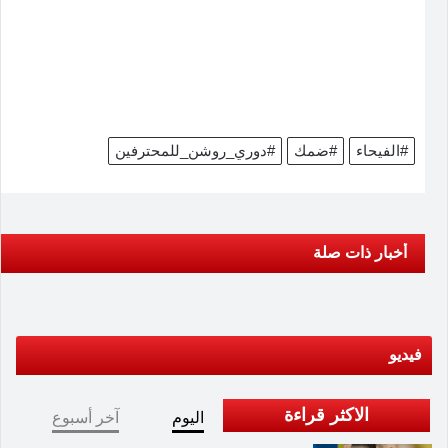
#الفيحاء
#ضمك
#دوري_روشن_للمحترفين
أخبار ذات صلة
فيديو
الاكثر قراءة
اليوم
آخر أسبوع